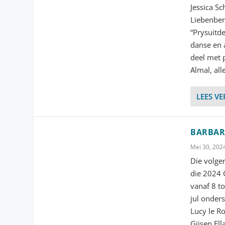
Jessica S
Liebenber
“Prysuitde
danse en 
deel met 
Almal, al
LEES V
BARBAR
Mei 30, 202
Die volge
die 2024 
vanaf 8 to
jul onder
Lucy le R
Gijsen El