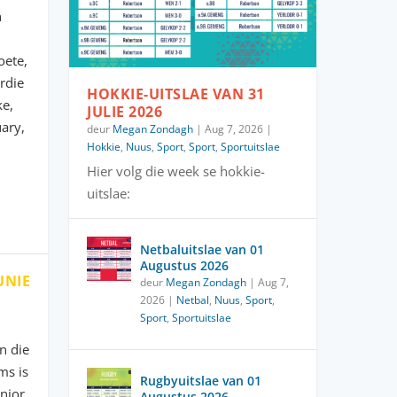
n
oete,
erdie
HOKKIE-UITSLAE VAN 31
ke,
JULIE 2026
ary,
deur
Megan Zondagh
|
Aug 7, 2026
|
Hokkie
,
Nuus
,
Sport
,
Sport
,
Sportuitslae
Hier volg die week se hokkie-
uitslae:
Netbaluitslae van 01
Augustus 2026
UNIE
deur
Megan Zondagh
|
Aug 7,
2026
|
Netbal
,
Nuus
,
Sport
,
Sport
,
Sportuitslae
n die
ms is
Rugbyuitslae van 01
enior
Augustus 2026