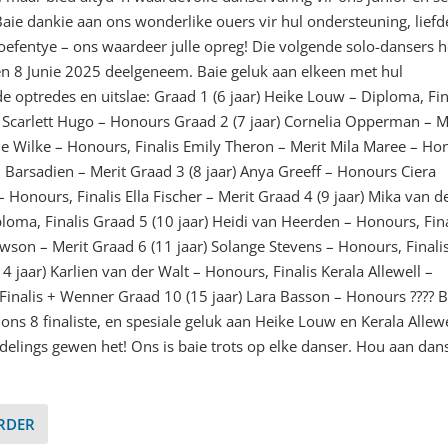
Baie dankie aan ons wonderlike ouers vir hul ondersteuning, liefd
oefentye – ons waardeer julle opreg! Die volgende solo-dansers h
en 8 Junie 2025 deelgeneem. Baie geluk aan elkeen met hul
e optredes en uitslae: Graad 1 (6 jaar) Heike Louw – Diploma, Fin
Scarlett Hugo – Honours Graad 2 (7 jaar) Cornelia Opperman – M
 Wilke – Honours, Finalis Emily Theron – Merit Mila Maree – Ho
 Barsadien – Merit Graad 3 (8 jaar) Anya Greeff – Honours Ciera
 Honours, Finalis Ella Fischer – Merit Graad 4 (9 jaar) Mika van d
ploma, Finalis Graad 5 (10 jaar) Heidi van Heerden – Honours, Fina
awson – Merit Graad 6 (11 jaar) Solange Stevens – Honours, Finali
4 jaar) Karlien van der Walt – Honours, Finalis Kerala Allewell –
Finalis + Wenner Graad 10 (15 jaar) Lara Basson – Honours ???? B
ons 8 finaliste, en spesiale geluk aan Heike Louw en Kerala Allewe
fdelings gewen het! Ons is baie trots op elke danser. Hou aan dan
ERDER