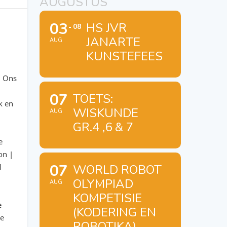
AUGUSTUS
03
HS JVR
08
JANARTE
AUG
t
KUNSTEFEES
; Ons
07
TOETS:
k en
WISKUNDE
AUG
GR.4 ,6 & 7
e
ion |
07
1
WORLD ROBOT
OLYMPIAD
AUG
e
KOMPETISIE
e
(KODERING EN
ie
ROBOTIKA)