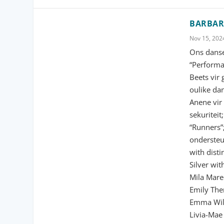
BARBAR
Nov 15, 202
Ons danse
“Performa
Beets vir
oulike dan
Anene vir
sekuriteit
“Runners”
ondersteu
with disti
Silver wi
Mila Mar
Emily Th
Emma Wil
Livia-Mae