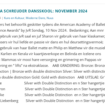
A SCHREUDER DANSSKOOL: NOVEMBER 2024
4
|
Kuns en Kultuur
,
Moderne Dans
,
Nuus
rs het behoorlik geskitter tydens die American Academy of Balle
nce Awards” by JvR Sondag, 10 Nov 2024. Bedankings; Aan mnr
 gebruik van JvR saal en juf Sharon vir gebruik van haar klaskamer
sers vir hul liefde en passie vir dans en hul deursettingsvermoë;
 gebruik van haar Ballet matte en Philip en Matthew vir die musie
; Karlien en Kerala vir kaartjieverkope en Belinda en Icelene ons
; Mammas vir mooi hare versorging en grimering en Pappas vir
ning en ” lifts” na ekstraklasse. AAB GRADERING: Bronze: Bronz
nction | Bronze with double distinction Silver: Silver with distinct
th double distinction Gold: Gold with distinction AAB UITSLAE: Gr
ee Silver with Double Distinction en n Ster hangertjie
eron Silver with Double Distinction en n Ster hangertji
ke Silver with Double Distinction en n Ster hangertji
 Liebenberg Silver with Double Distinction en n Ster hangertj