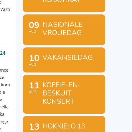
e
Vasti
09
NASIONALE
VROUEDAG
AUG
24
10
VAKANSIEDAG
AUG
mance
ce
11
KOFFIE-EN-
e kom
BESKUIT
die
AUG
e
KONSERT
nelia
ika
ange
13
HOKKIE: O.13
n