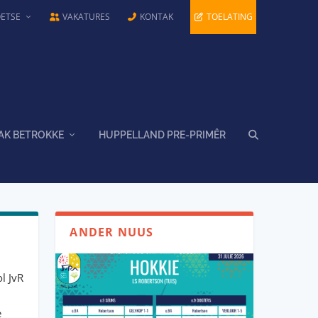
OETSE
VAKATURES
KONTAK
TOELATING
AK BETROKKE
HUPPELLAND PRE-PRIMÊR
ANDER NUUS
l JvR
e