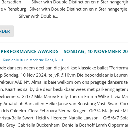
 Barsadien Silver with Double Distinction en n Ster hangertji
se v Rensburg Silver with Double Distinction en n Ster hangertjie 
Silver with Double...
ERDER
: PERFORMANCE AWARDS – SONDAG, 10 NOVEMBER 20
|
Kuns en Kultuur
,
Moderne Dans
,
Nuus
nde dansers neem deel aan die jaarlikse klassieke ballet “Perfor
p Sondag, 10 Nov 2024, te JvR @10vm Die beoordelaar is Lauren
rekteur AAB NY. Almal is baie welkom om ons pragtige dansers t
n. Kaartjies sal by die deur beskikbaar wees met parkering agter 
elnemers: Gr1/2 Mila Maree Emily Theron Emma Wilke Livia-Ma
g Amatullah Barsadien Heike Janse van Rensburg Vasti Swart Cor
Iris Caldeira Ciera February Sienna Kruger Gr3/4 Isla Jooste M
hrista-Bella Swart Heidi v Heerden Natalie Lawson Gr5/6/7 Sol
lla Grey Gabriella Buckenham Daniella Boshoff Larah Opperma