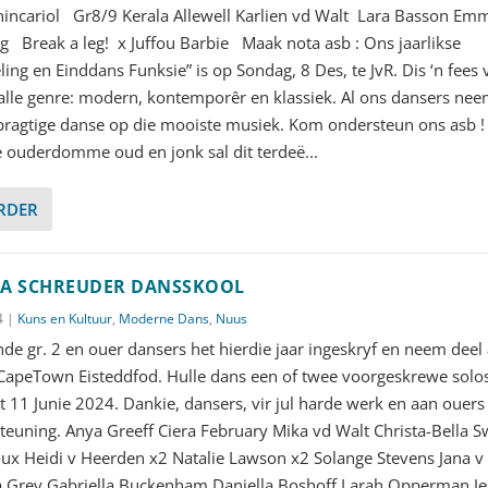
chincariol Gr8/9 Kerala Allewell Karlien vd Walt Lara Basson Em
g Break a leg! x Juffou Barbie Maak nota asb : Ons jaarlikse
ling en Einddans Funksie” is op Sondag, 8 Des, te JvR. Dis ‘n fees
alle genre: modern, kontemporêr en klassiek. Al ons dansers ne
pragtige danse op die mooiste musiek. Kom ondersteun ons asb !
le ouderdomme oud en jonk sal dit terdeë...
ERDER
A SCHREUDER DANSSKOOL
4
|
Kuns en Kultuur
,
Moderne Dans
,
Nuus
nde gr. 2 en ouer dansers het hierdie jaar ingeskryf en neem deel
CapeTown Eisteddfod. Hulle dans een of twee voorgeskrewe solo
t 11 Junie 2024. Dankie, dansers, vir jul harde werk en aan ouers 
steuning. Anya Greeff Ciera February Mika vd Walt Christa-Bella S
oux Heidi v Heerden x2 Natalie Lawson x2 Solange Stevens Jana v
la Grey Gabriella Buckenham Daniella Boshoff Larah Opperman Je