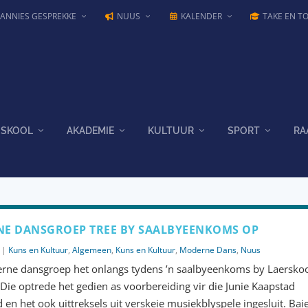
JANNIES GESPREKKE
NUUS
KALENDER
TAKE EN T
SKOOL
AKADEMIE
KULTUUR
SPORT
RA
E DANSGROEP TREE BY SAALBYEENKOMS OP
|
Kuns en Kultuur
,
Algemeen
,
Kuns en Kultuur
,
Moderne Dans
,
Nuus
ne dansgroep het onlangs tydens ’n saalbyeenkoms by Laerskoo
 Die optrede het gedien as voorbereiding vir die Junie Kaapstad
 en het ook uittreksels uit verskeie musiekblyspele ingesluit. Bai