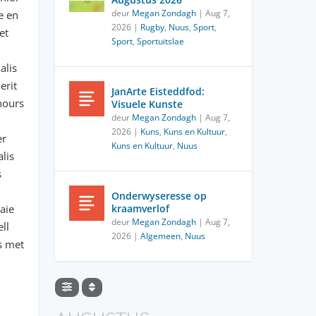
deur
Megan Zondagh
|
Aug 7,
e en
2026
|
Rugby
,
Nuus
,
Sport
,
et
Sport
,
Sportuitslae
alis
erit
JanArte Eisteddfod:
nours
Visuele Kunste
deur
Megan Zondagh
|
Aug 7,
2026
|
Kuns
,
Kuns en Kultuur
,
er
Kuns en Kultuur
,
Nuus
lis
s
Onderwyseresse op
aie
kraamverlof
deur
Megan Zondagh
|
Aug 7,
ll
2026
|
Algemeen
,
Nuus
s met