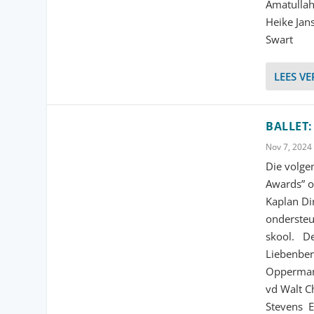
Amatullah
Heike Jan
Swart 
LEES V
BALLET
Nov 7, 2024
Die volge
Awards” o
Kaplan Di
ondersteu
skool. De
Liebenber
Opperman 
vd Walt C
Stevens E