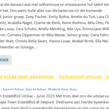
 al die dansers wat met selfvertroue en entoesiasme hul talent te
el het. Ons wens hulle alles van die beste toe vir die komende
. Junior groep: Zoey Fischer, Emily Botha, Amelie du Toit, Lara Cl
ritz, Arabella Nagel, Charlie de Klerk, Reine Bothma, Mila Otto, F
eike Louw, Cara Scholtz, Ariella Meinking, Ada Uys, Emma-Jane Wil
ron, Cornelia Opperman en Mila Maree. Senior groep: Ciera Febru
der Walt, Christa-Bella Swart, Hanna Louw, Anabel Brink, Ella Nel,
 Heerden en Solange...
ERDER
A SCHREUDER DANSSKOOL – EISTEDDFOD UITSLAE – J
|
Kuns en Kultuur
,
Kuns en Kultuur
,
Moderne Dans
,
Nuus
 Eisteddfod Uitslae – Junie 2025 Met trots deel ons die uitslae va
 Cape Town Eisteddfod @ Seepunt. Deelname aan hierdie byeenko
, maar bied altyd ’n waardevolle danservaring vir ons junior en s