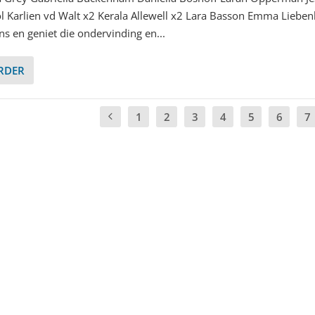
ol Karlien vd Walt x2 Kerala Allewell x2 Lara Basson Emma Liebe
ns en geniet die ondervinding en...
ERDER
1
2
3
4
5
6
7