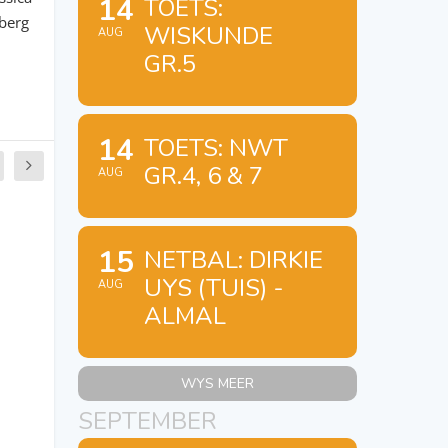
14
TOETS:
nberg
WISKUNDE
AUG
GR.5
14
TOETS: NWT
GR.4, 6 & 7
AUG
15
NETBAL: DIRKIE
UYS (TUIS) -
AUG
ALMAL
WYS MEER
SEPTEMBER