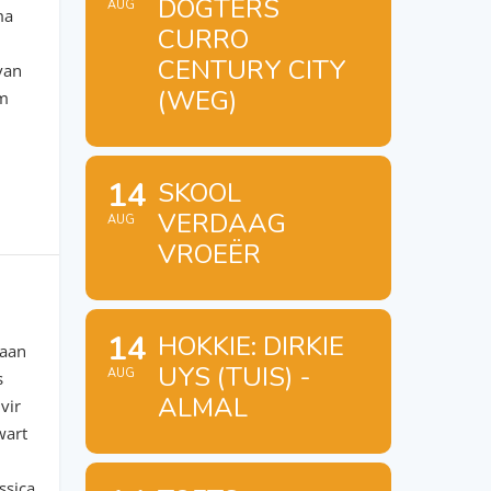
DOGTERS
AUG
ma
CURRO
CENTURY CITY
 van
(WEG)
em
14
SKOOL
VERDAAG
AUG
VROEËR
14
HOKKIE: DIRKIE
 aan
UYS (TUIS) -
AUG
s
ALMAL
vir
wart
ssica