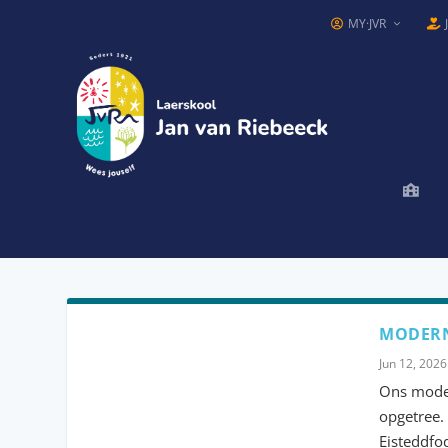
MY·JVR
MODERN
Jun 12, 2026
Ons moder
opgetree.
Eisteddfod