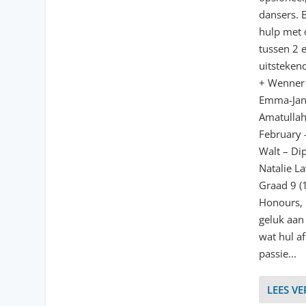
dansers. 
hulp met 
tussen 2 
uitstekend
+ Wenner 
Emma-Jane
Amatullah
February –
Walt – Di
Natalie L
Graad 9 (1
Honours, 
geluk aan 
wat hul a
passie...
LEES V