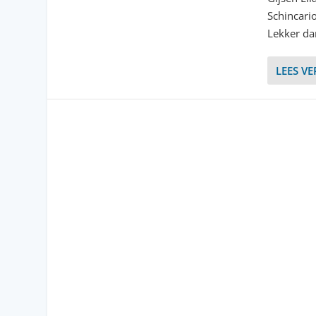
Schincari
Lekker da
LEES V