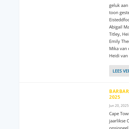
geluk aan
toon gest
Eisteddfod
Abigail Ma
Titley, H
Emily The
Mika van 
Heidi van
LEES V
BARBAR
2025
Jun 20, 2025
Cape Town
jaarlikse
opsioneel