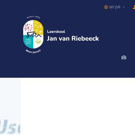
MY·JVR