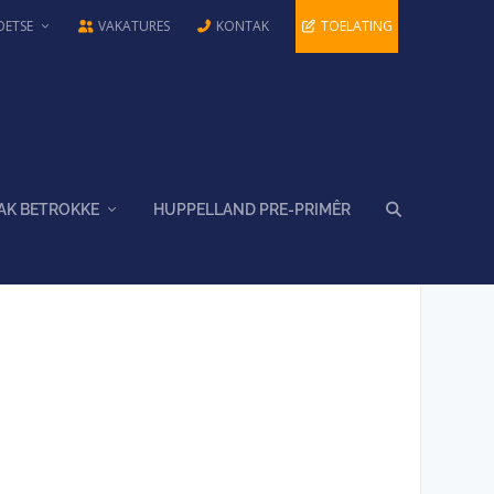
OETSE
VAKATURES
KONTAK
TOELATING
AK BETROKKE
HUPPELLAND PRE-PRIMÊR
5