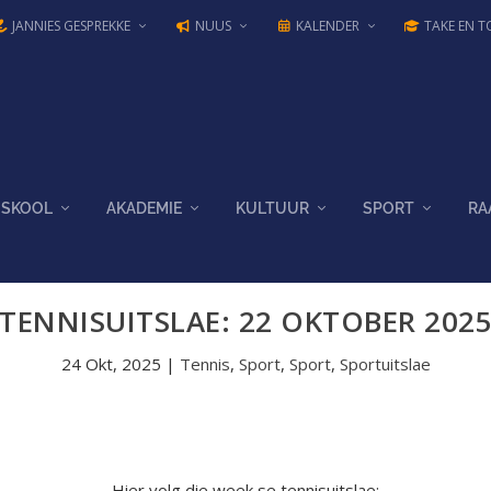
JANNIES GESPREKKE
NUUS
KALENDER
TAKE EN T
SKOOL
AKADEMIE
KULTUUR
SPORT
RA
TENNISUITSLAE: 22 OKTOBER 202
24 Okt, 2025
|
Tennis
,
Sport
,
Sport
,
Sportuitslae
Hier volg die week se tennisuitslae: