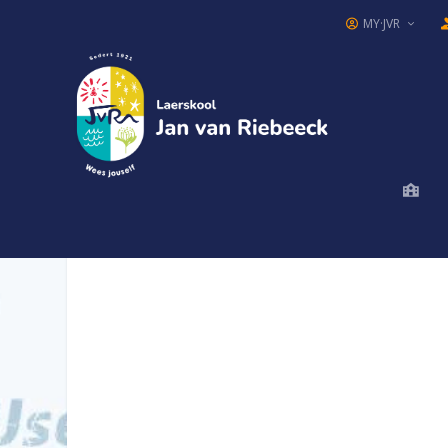
MY·JVR