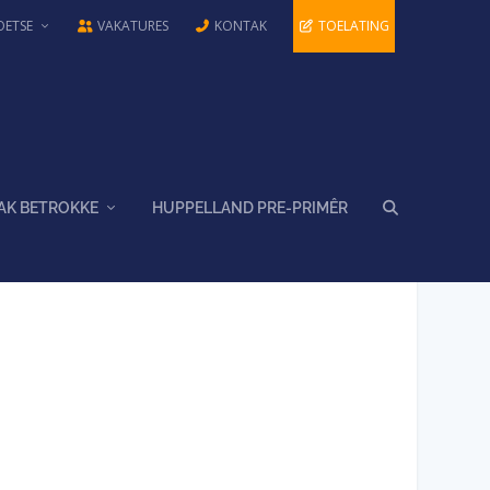
OETSE
VAKATURES
KONTAK
TOELATING
AK BETROKKE
HUPPELLAND PRE-PRIMÊR