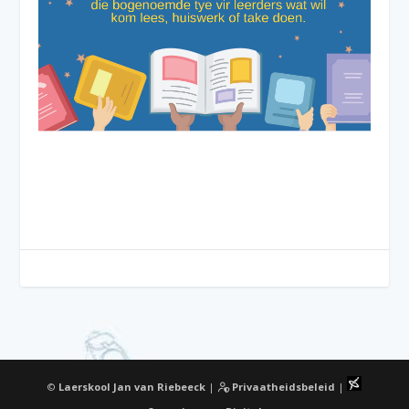
©
Laerskool Jan van Riebeeck
|
Privaatheidsbeleid
|