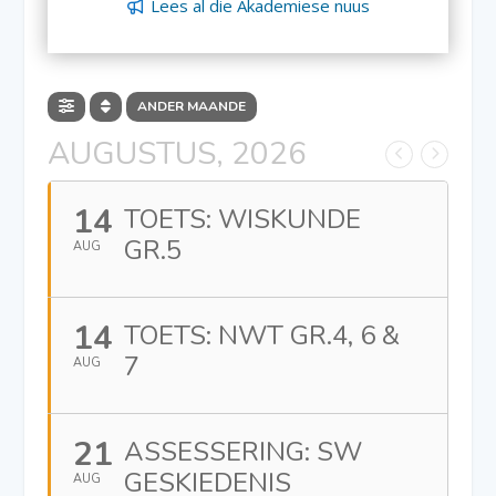
Lees al die Akademiese nuus
ANDER MAANDE
AUGUSTUS, 2026
14
TOETS: WISKUNDE
GR.5
AUG
14
TOETS: NWT GR.4, 6 &
7
AUG
21
ASSESSERING: SW
GESKIEDENIS
AUG