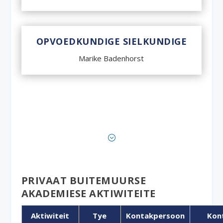
OPVOEDKUNDIGE SIELKUNDIGE
Marike Badenhorst
;
PRIVAAT BUITEMUURSE
AKADEMIESE AKTIWITEITE
Aktiwiteit
Tye
Kontakpersoon
Kon