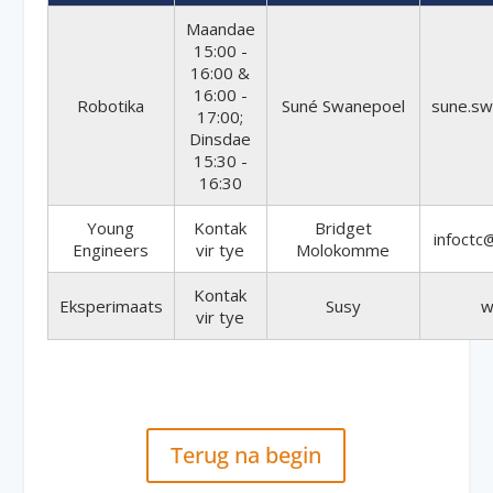
Maandae
15:00 -
16:00 &
16:00 -
Robotika
Suné Swanepoel
sune.sw
17:00;
Dinsdae
15:30 -
16:30
Young
Kontak
Bridget
infoctc
Engineers
vir tye
Molokomme
Kontak
Eksperimaats
Susy
w
vir tye
Terug na begin