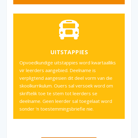
UITSTAPPIES
Opvoedkundige uitstappies word kwartaalliks
vir leerders aangebied. Deelname is
verpligtend aangesien dit deel vorm van die
skoolkurrikulum. Ouers sal versoek word om
skriftelik toe te stem tot leerders se
deelname. Geen leerder sal toegelaat word
sonder ‘n toestemmingsbriefie nie.