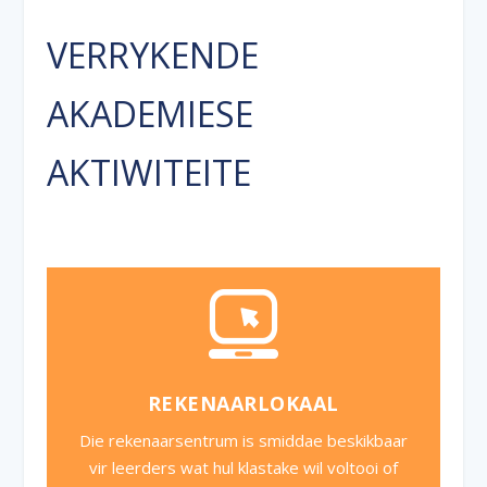
VERRYKENDE
AKADEMIESE
AKTIWITEITE
REKENAARLOKAAL
Die rekenaarsentrum is smiddae beskikbaar
vir leerders wat hul klastake wil voltooi of