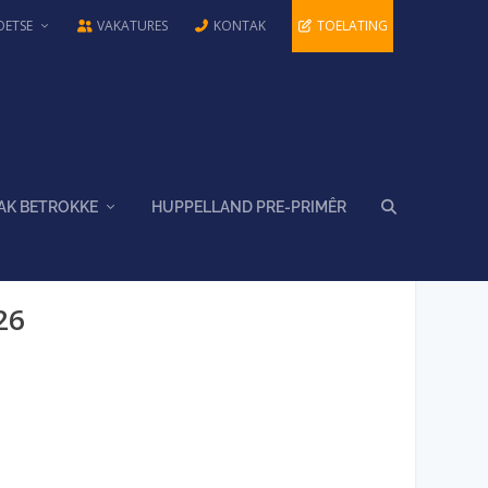
OETSE
VAKATURES
KONTAK
TOELATING
AK BETROKKE
HUPPELLAND PRE-PRIMÊR
26