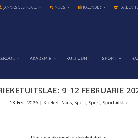
JANNIES GESPREKKE
NUUS
KALENDER
TAKE EN T
SKOOL
AKADEMIE
KULTUUR
SPORT
RA
RIEKETUITSLAE: 9-12 FEBRUARIE 20
13 Feb, 2026
|
Krieket
,
Nuus
,
Sport
,
Sport
,
Sportuitslae
Hier volg die week se krieketuitslae: