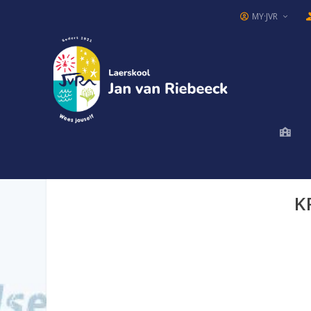
MY·JVR
K