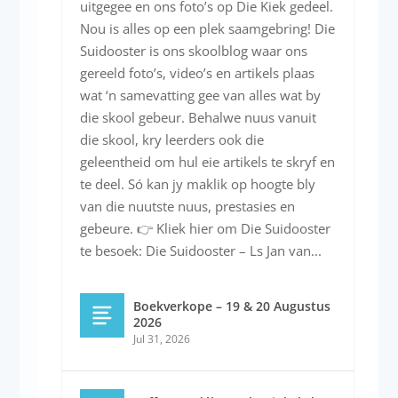
uitgegee en ons foto’s op Die Kiek gedeel.
Nou is alles op een plek saamgebring! Die
Suidooster is ons skoolblog waar ons
gereeld foto’s, video’s en artikels plaas
wat ‘n samevatting gee van alles wat by
die skool gebeur. Behalwe nuus vanuit
die skool, kry leerders ook die
geleentheid om hul eie artikels te skryf en
te deel. Só kan jy maklik op hoogte bly
van die nuutste nuus, prestasies en
gebeure. 👉 Kliek hier om Die Suidooster
te besoek: Die Suidooster – Ls Jan van...
Boekverkope – 19 & 20 Augustus
2026
Jul 31, 2026