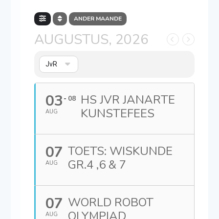
ANDER MAANDE
AUGUSTUS, 2026
JvR
03
HS JVR JANARTE
08
KUNSTEFEES
AUG
07
TOETS: WISKUNDE
GR.4 ,6 & 7
AUG
07
WORLD ROBOT
OLYMPIAD
AUG