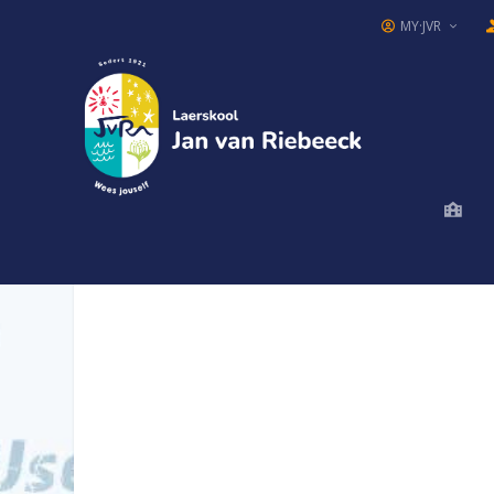
MY·JVR