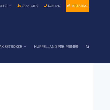
OETSE
VAKATURES
KONTAK
TOELATING
AK BETROKKE
HUPPELLAND PRE-PRIMÊR