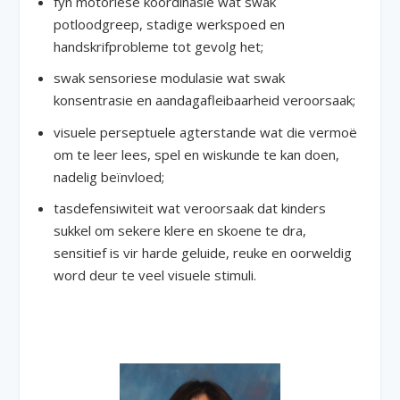
fyn motoriese koördinasie wat swak
potloodgreep, stadige werkspoed en
handskrifprobleme tot gevolg het;
swak sensoriese modulasie wat swak
konsentrasie en aandagafleibaarheid veroorsaak;
visuele perseptuele agterstande wat die vermoë
om te leer lees, spel en wiskunde te kan doen,
nadelig beïnvloed;
tasdefensiwiteit wat veroorsaak dat kinders
sukkel om sekere klere en skoene te dra,
sensitief is vir harde geluide, reuke en oorweldig
word deur te veel visuele stimuli.