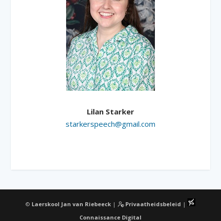
Lilan Starker
starkerspeech@gmail.com
©
Laerskool Jan van Riebeeck
|
Privaatheidsbeleid
|
Connaissance Digital