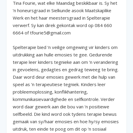
Tina Fourie, wat elke Maandag beskikbaar is. Sy het
‘n honeursgraad in Sielkunde asook Maatskaplike
Werk en het haar meestersgraad in Spelterapie
verwerf. Sy kan direk gekontak word op 084 660
6664 of tfourie5@gmail.com
Spelterapie bied ‘n veilige omgewing vir kinders om
uitdrukking aan hulle emosies te gee. Gedurende
terapie leer kinders tegnieke aan om ‘n verandering
in gevoelens, gedagtes en gedrag teweeg te bring.
Daar word deur emosies gewerk met die hulp van
speel as ‘n terapeutiese tegniek. Kinders leer
probleemoplossing, konflikhantering,
kommunikasievaardighede en selfkontrole. Verder
word daar gewerk aan die bou van ‘n positiewe
selfbeeld. Die kind word ook tydens terapie bewus
gemaak van sy/haar emosies en hoe hy/sy emosies
uitdruk, ten einde te poog om dit op ‘n sosiaal