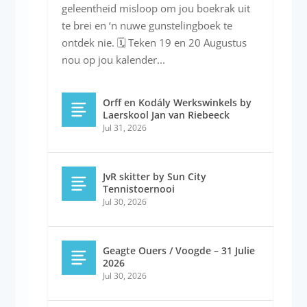
geleentheid misloop om jou boekrak uit
te brei en ‘n nuwe gunstelingboek te
ontdek nie. 🗓️ Teken 19 en 20 Augustus
nou op jou kalender...
Orff en Kodály Werkswinkels by
Laerskool Jan van Riebeeck
Jul 31, 2026
JvR skitter by Sun City
Tennistoernooi
Jul 30, 2026
Geagte Ouers / Voogde – 31 Julie
2026
Jul 30, 2026