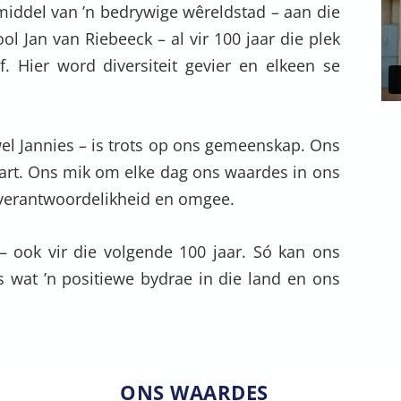
 middel van ’n bedrywige wêreldstad – aan die
ol Jan van Riebeeck – al vir 100 jaar die plek
f. Hier word diversiteit gevier en elkeen se
el Jannies – is trots op ons gemeenskap. Ons
hart. Ons mik om elke dag ons waardes in ons
, verantwoordelikheid en omgee.
– ook vir die volgende 100 jaar. Só kan ons
s wat ’n positiewe bydrae in die land en ons
ONS WAARDES