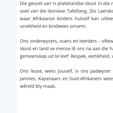
Die gevoel van ’n plattelandse skool in die
voet van die ikoniese Tafelberg. Dis Laersko
waar Afrikaanse kinders hulself kan uitlee
uniekheid en kindwees omarm.
Ons onderwysers, ouers en leerders – oftew
skool en land se mense lê ons na aan die 
gemeenskap uit te leef: Respek, eerlikheid
Ons leuse, wees jouself, is ons padwyser 
Jannies, Kapenaars en Suid-Afrikaners wee
wêreld bly maak.