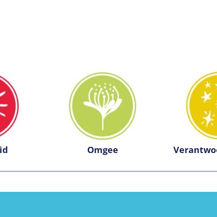
id
Omgee
Verantwo