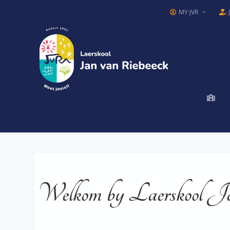
MY·JVR
Welkom by Laerskool J