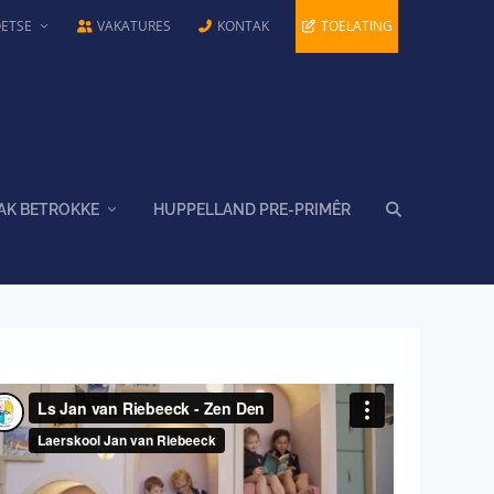
OETSE
VAKATURES
KONTAK
TOELATING
AK BETROKKE
HUPPELLAND PRE-PRIMÊR