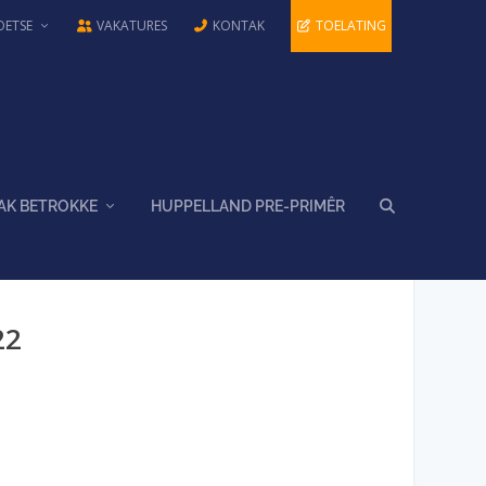
OETSE
VAKATURES
KONTAK
TOELATING
AK BETROKKE
HUPPELLAND PRE-PRIMÊR
22