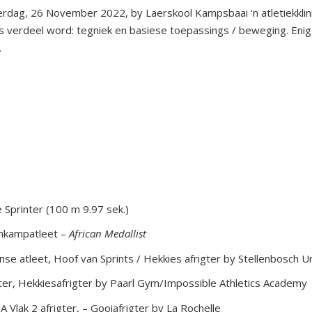
rdag, 26 November 2022, by Laerskool Kampsbaai ‘n atletiekklini
gs verdeel word: tegniek en basiese toepassings / beweging. Enig
.
 Sprinter (100 m 9.97 sek.)
enkampatleet –
African Medallist
nse atleet, Hoof van Sprints / Hekkies afrigter by Stellenbosch Un
gter, Hekkiesafrigter by Paarl Gym/Impossible Athletics Academy
A Vlak 2 afrigter, – Gooiafrigter by La Rochelle