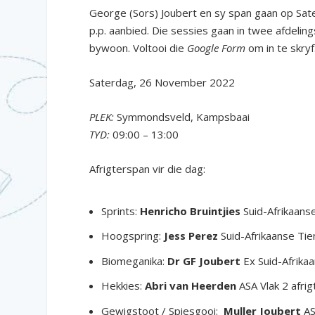
George (Sors) Joubert en sy span gaan op Sate
p.p. aanbied. Die sessies gaan in twee afdelin
bywoon. Voltooi die
Google Form
om in te skryf
Saterdag, 26 November 2022
PLEK:
Symmondsveld, Kampsbaai
TYD:
09:00 – 13:00
Afrigterspan vir die dag:
Sprints:
Henricho Bruintjies
Suid-Afrikaanse
Hoogspring:
Jess Perez
Suid-Afrikaanse Ti
Biomeganika:
Dr GF Joubert
Ex Suid-Afrikaa
Hekkies:
Abri van Heerden
ASA Vlak 2 afri
Gewigstoot / Spiesgooi:
Muller Joubert
AS