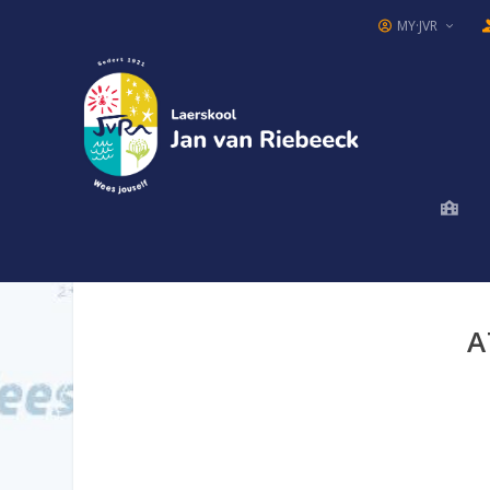
MY·JVR
A