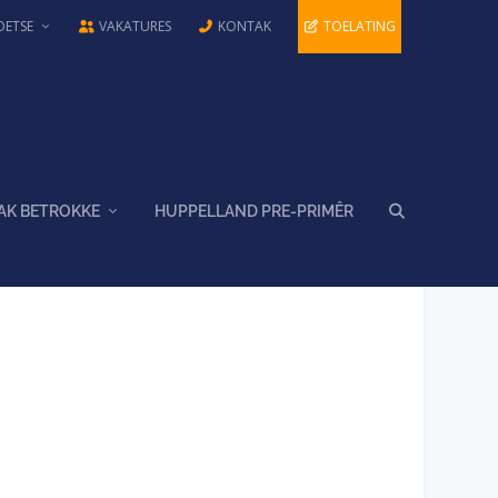
OETSE
VAKATURES
KONTAK
TOELATING
AK BETROKKE
HUPPELLAND PRE-PRIMÊR