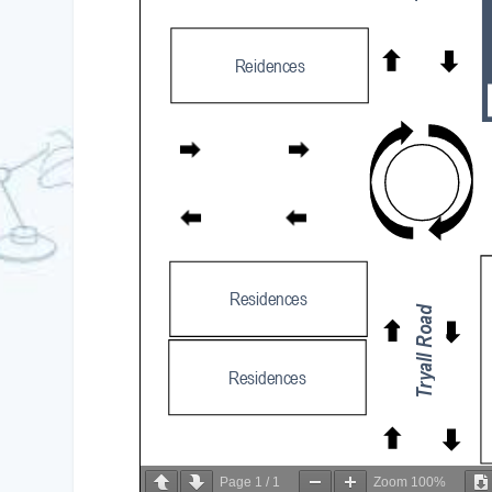
Page
1
/
1
Zoom
100%