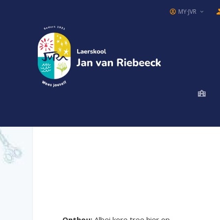
MY·JVR
Onthou:
Albei kore tree hier op.