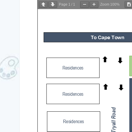
Page
1
/
1
Zoom
100%