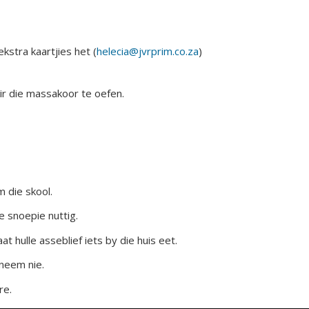
ekstra kaartjies het (
helecia@jvrprim.co.za
)
r die massakoor te oefen.
m die skool.
e snoepie nuttig.
t hulle asseblief iets by die huis eet.
neem nie.
re.