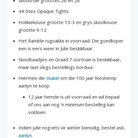
Skooltruie groottes 26 en 28
44 Dtex Opaque Tights
Hokkiekouse grootte 13-3 en grys skoolkouse
grootte 9-12
Het Ramble rugsakke in voorraad. Die goedkoper
een is eers weer in Julie beskikbaar.
Skoolbaadjies en Graad 7-oortruie is beskikbaar,
maar laat slegs bestellings borduur.
Hiermee die
skakel
om die 100 jaar feeshemp
aanlyn te koop.
12 jaar hemde is uit voorraad en wil bepaal
of ons aan nog ‘n minimum bestelling kan
voldoen.
Indien julle nog iets vir winter benodig, bestel asb.
aanlyn
.