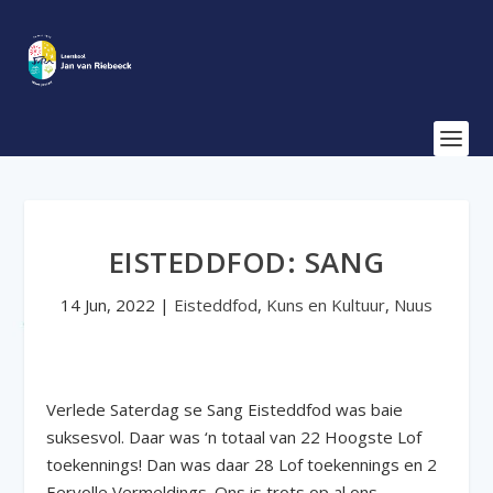
EISTEDDFOD: SANG
14 Jun, 2022
|
Eisteddfod
,
Kuns en Kultuur
,
Nuus
Verlede Saterdag se Sang Eisteddfod was baie
suksesvol. Daar was ‘n totaal van 22 Hoogste Lof
toekennings! Dan was daar 28 Lof toekennings en 2
Eervolle Vermeldings. Ons is trots op al ons