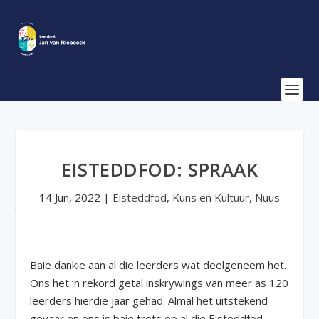
EISTEDDFOD: SPRAAK
14 Jun, 2022
|
Eisteddfod
,
Kuns en Kultuur
,
Nuus
Baie dankie aan al die leerders wat deelgeneem het.
Ons het ‘n rekord getal inskrywings van meer as 120
leerders hierdie jaar gehad. Almal het uitstekend
gevaar en ons is baie trots op al die Eisteddfod-