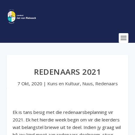
REDENAARS 2021
7 Okt, 2020
|
Kuns en Kultuur
,
Nuus
,
Redenaars
Ek is tans besig met die redenaarsbeplanning vir
2021. Ek het hierdie week begin om vir die leerders
wat belangstel briewe uit te deel. Indien jy graag wil
hê jou kind moet aan redenaars deelneem, stuur