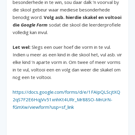
besonderhede in te win, sou daar dalk ‘n voorval by
die skool gebeur waar mediese besonderhede
benodig word.
Volg asb. hierdie skakel en voltooi
die
Google Form
sodat die skool die leerderprofiele
volledig kan invul.
Let wel:
Slegs een ouer hoef die vorm in te vul.
Indien u meer as een kind in die skool het, vul asb. vir
elke kind ‘n aparte vorm in. Om twee of meer vorms
in te vul, voltooi een en volg dan weer die skakel om
nog een te voltooi.
https://docs.google.com/forms/d/e/1FAIpQLScjtXQ
2qS7F2E6HqjVv51xnhKt4URr_Mr88SO-MnUrN-
fGmXw/viewform?usp=sf_link