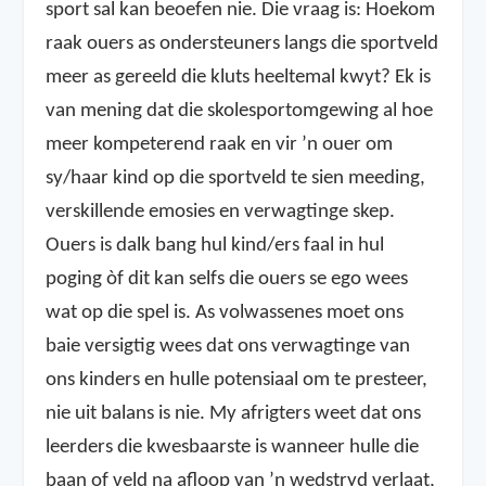
sport sal kan beoefen nie. Die vraag is: Hoekom
raak ouers as ondersteuners langs die sportveld
meer as gereeld die kluts heeltemal kwyt? Ek is
van mening dat die skolesportomgewing al hoe
meer kompeterend raak en vir ’n ouer om
sy/haar kind op die sportveld te sien meeding,
verskillende emosies en verwagtinge skep.
Ouers is dalk bang hul kind/ers faal in hul
poging òf dit kan selfs die ouers se ego wees
wat op die spel is. As volwassenes moet ons
baie versigtig wees dat ons verwagtinge van
ons kinders en hulle potensiaal om te presteer,
nie uit balans is nie. My afrigters weet dat ons
leerders die kwesbaarste is wanneer hulle die
baan of veld na afloop van ’n wedstryd verlaat,