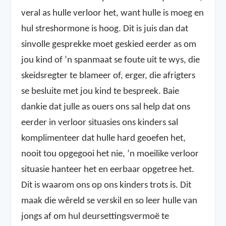
veral as hulle verloor het, want hulle is moeg en
hul streshormone is hoog. Dit is juis dan dat
sinvolle gesprekke moet geskied eerder as om
jou kind of ’n spanmaat se foute uit te wys, die
skeidsregter te blameer of, erger, die afrigters
se besluite met jou kind te bespreek. Baie
dankie dat julle as ouers ons sal help dat ons
eerder in verloor situasies ons kinders sal
komplimenteer dat hulle hard geoefen het,
nooit tou opgegooi het nie, ’n moeilike verloor
situasie hanteer het en eerbaar opgetree het.
Dit is waarom ons op ons kinders trots is. Dit
maak die wêreld se verskil en so leer hulle van
jongs af om hul deursettingsvermoë te