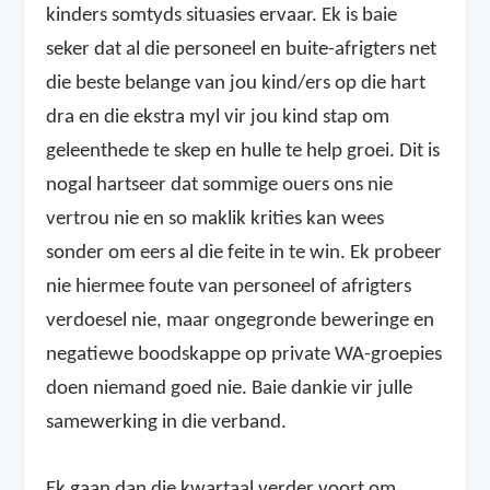
kinders somtyds situasies ervaar. Ek is baie
seker dat al die personeel en buite-afrigters net
die beste belange van jou kind/ers op die hart
dra en die ekstra myl vir jou kind stap om
geleenthede te skep en hulle te help groei. Dit is
nogal hartseer dat sommige ouers ons nie
vertrou nie en so maklik krities kan wees
sonder om eers al die feite in te win. Ek probeer
nie hiermee foute van personeel of afrigters
verdoesel nie, maar ongegronde beweringe en
negatiewe boodskappe op private WA-groepies
doen niemand goed nie. Baie dankie vir julle
samewerking in die verband.
Ek gaan dan die kwartaal verder voort om