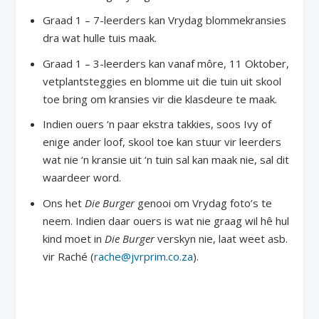
Graad 1 – 7-leerders kan Vrydag blommekransies
dra wat hulle tuis maak.
Graad 1 – 3-leerders kan vanaf môre, 11 Oktober,
vetplantsteggies en blomme uit die tuin uit skool
toe bring om kransies vir die klasdeure te maak.
Indien ouers ‘n paar ekstra takkies, soos Ivy of
enige ander loof, skool toe kan stuur vir leerders
wat nie ‘n kransie uit ‘n tuin sal kan maak nie, sal dit
waardeer word.
Ons het
Die Burger
genooi om Vrydag foto’s te
neem. Indien daar ouers is wat nie graag wil hê hul
kind moet in
Die Burger
verskyn nie, laat weet asb.
vir Raché (
rache@jvrprim.co.za
).