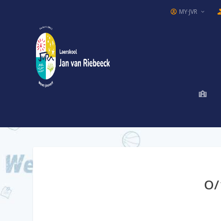
MY·JVR
O/