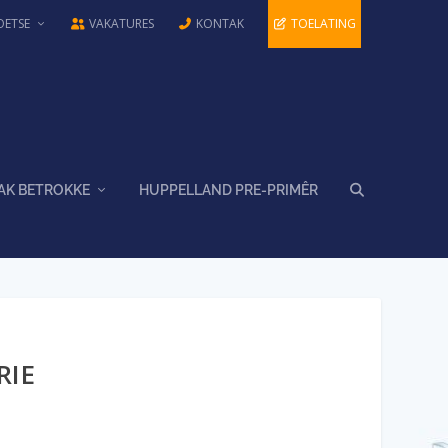
OETSE
VAKATURES
KONTAK
TOELATING
AK BETROKKE
HUPPELLAND PRE-PRIMÊR
RIE