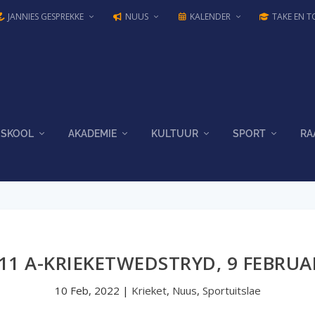
JANNIES GESPREKKE
NUUS
KALENDER
TAKE EN T
SKOOL
AKADEMIE
KULTUUR
SPORT
RA
11 A-KRIEKETWEDSTRYD, 9 FEBRUA
10 Feb, 2022
|
Krieket
,
Nuus
,
Sportuitslae