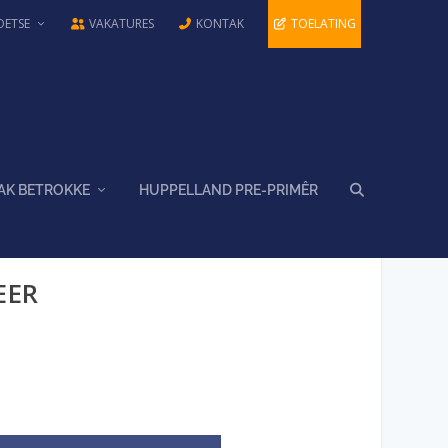
OETSE
VAKATURES
KONTAK
TOELATING
AK BETROKKE
HUPPELLAND PRE-PRIMÊR
EER