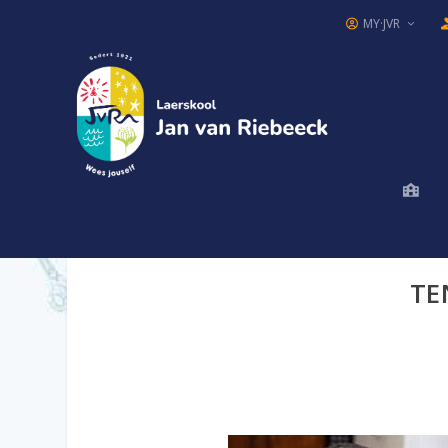
MY·JVR
TE