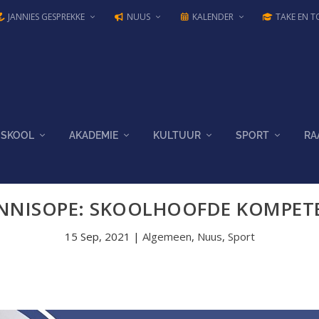
JANNIES GESPREKKE
NUUS
KALENDER
TAKE EN T
SKOOL
AKADEMIE
KULTUUR
SPORT
RA
NNISOPE: SKOOLHOOFDE KOMPET
15 Sep, 2021
|
Algemeen
,
Nuus
,
Sport