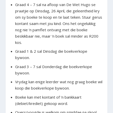
Graad 4 – 7 sal na afloop van De Wet Hugo se
praatjie op Dinsdag, 26 April, die geleentheid kry
om sy boeke te koop en te laat teken. Stuur gerus
kontant saam met jou kind. Ons het ongelukkig
nog nie ‘n pamflet ontvang met die boeke
beskikbaar nie, maar ‘n boek sal minder as R200
kos.
Graad 1 & 2 sal Dinsdag die boekverkope
bywoon.
Graad 3 – 7 sal Donderdag die boekverkope
bywoon.
Vrydag kan enige leerder wat nog graag boeke wil
koop die boekverkope bywoon.
Boeke kan met kontant of ‘n bankkaart
(debiet/krediet) gekoop word.
Ouers/voogde is welkom om smiddae na skool