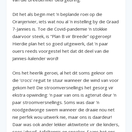
Dit het als begin met ‘n beplande roei op die
Oranjerivier, iets wat nou al ‘n instelling by die Graad
7-Jannies is. Toe die Covid-pandemie ‘n stokkie
daarvoor steek, is “Plan B vir Breede” opgeroep!
Hierdie plan het so goed uitgewerk, dat ‘n paar
ouers reeds voorgestel het dat dit deel van die
Jannies-kalender word!
Ons het heerlik geroei, al het dit soms geknor om
die ‘crocs’ reguit te stuur wanneer die wind van voor
gekom het! Die stroomversnellings het gesorg vir
ekstra opwinding: ‘n paar van ons is agteruit deur ‘n
paar stroomversnellings. Soms was daar ‘n
noodgedwonge swem wanneer die draaie nou net
nie perfek wou uitwerk nie, maar ons is daardeur!
Daar was ook ander lekker aktiwiteite vir die kinders,
soos ‘abseil’, tafeltennis en snoeker. Saans het ons