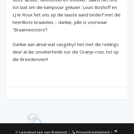
tot laat om die kampvuur gekuier. Louis Boshoff en
LJ le Roux het ons op die laaste aand bederf met die
heerlikste braaivleis – dankie, julle is voorwaar
“Braaimeesters”!
Dankie aan almal wat vasgebyt het met die reëlings
deur al die onsekerhede oor die Oranje-roei, tot op
die Breederivier!!
©
Laerskool Jan van Riebeeck
|
Privaatheidsbeleid
|