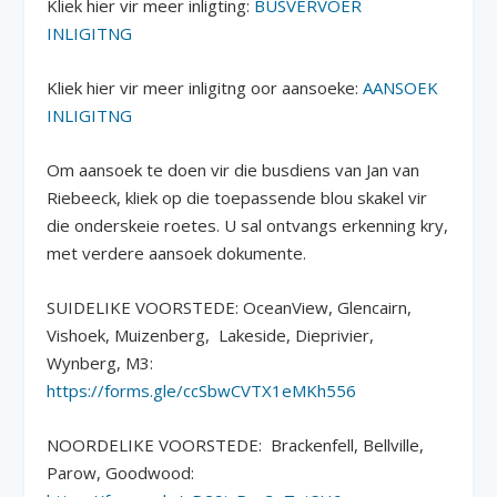
Kliek hier vir meer inligting:
BUSVERVOER
INLIGITNG
Kliek hier vir meer inligitng oor aansoeke:
AANSOEK
INLIGITNG
Om aansoek te doen vir die busdiens van Jan van
Riebeeck, kliek op die toepassende blou skakel vir
die onderskeie roetes. U sal ontvangs erkenning kry,
met verdere aansoek dokumente.
SUIDELIKE VOORSTEDE: OceanView, Glencairn,
Vishoek, Muizenberg, Lakeside, Dieprivier,
Wynberg, M3:
https://forms.gle/ccSbwCVTX1eMKh556
NOORDELIKE VOORSTEDE: Brackenfell, Bellville,
Parow, Goodwood: