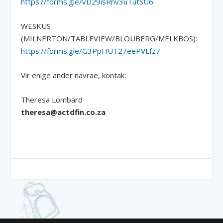
https://forms.gle/vD29isRnv3uTutSU6
WESKUS
(MILNERTON/TABLEVIEW/BLOUBERG/MELKBOS):
https://forms.gle/G3PpHUT27eePVLfz7
Vir enige ander navrae, kontak:
Theresa Lombard
theresa@actdfin.co.za