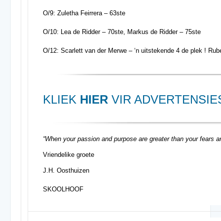
O/9: Zuletha Feirrera – 63ste
O/10: Lea de Ridder – 70ste, Markus de Ridder – 75ste
O/12: Scarlett van der Merwe – ‘n uitstekende 4 de plek ! Rub
KLIEK
HIER
VIR ADVERTENSIE
“When your passion and purpose are greater than your fears an
Vriendelike groete
J.H. Oosthuizen
SKOOLHOOF