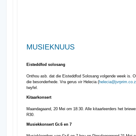
MUSIEKNUUS
Eisteddfod solosang
Onthou asb. dat die Eisteddfod Solosang volgende week is. Ou
die besonderhede. Vra gerus vir Helecia (
helecia@jvrprim.co.
twyfel.
Kitaarkonsert
Maandagaand, 20 Mei om 18:30. Alle kitaarleerders het briewe
R30.
Musiekkonsert Gr.6 en 7
Musiekleerders van Gr.6 en 7 hou op Dinsdagoggend 21 Mei om 