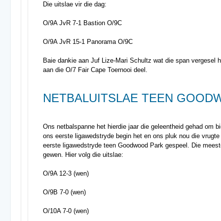
Die uitslae vir die dag:
O/9A JvR 7-1 Bastion O/9C
O/9A JvR 15-1 Panorama O/9C
Baie dankie aan Juf Lize-Mari Schultz wat die span vergesel 
aan die O/7 Fair Cape Toernooi deel.
NETBALUITSLAE TEEN GOODW
Ons netbalspanne het hierdie jaar die geleentheid gehad om bi
ons eerste ligawedstryde begin het en ons pluk nou die vrugt
eerste ligawedstryde teen Goodwood Park gespeel. Die meest
gewen. Hier volg die uitslae:
O/9A 12-3 (wen)
O/9B 7-0 (wen)
O/10A 7-0 (wen)