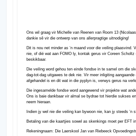
Ons wil graag vir Michelle van Reenen van Room 13 (Nicolaa
dankie sê vir die ontwerp van ons allerpragtige uitnodiging!
Dit is nou net minder as ‘n maand voor die veiling plaasvind. V
nie, of dié wat aan FOMO ly, kontak gerus vir Coreen Scholtz 
beskikbaar.
Die veiling word gehou ten einde fondse in te samel om die skoo
dag-tot-dag uitgawes te dek nie. Vir meer inligiting aangaande
afgehandel is en dit wat in die pyplyn is, verwys gerus na ve
Die ingesamelde fondse word aangewend vir projekte wat ande
Ons is baie dankbaar vir almal se bydrae tot hierdie sukses en
neem hieraan.
Indien jy wel nie die veiling kan bywoon nie, kan jy steeds ‘n 
Betaling van die kaartjies sowel as skenkings moet per EFT in
Rekeningnaam: Die Laerskool Jan van Riebeeck Opvoedingst