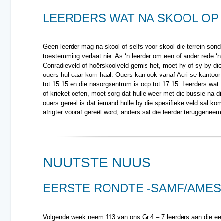
LEERDERS WAT NA SKOOL OP 
Geen leerder mag na skool of selfs voor skool die terrein sond
toestemming verlaat nie. As ‘n leerder om een of ander rede ‘
Conradieveld of hoërskoolveld gemis het, moet hy of sy by di
ouers hul daar kom haal. Ouers kan ook vanaf Adri se kantoor
tot 15:15 en die nasorgsentrum is oop tot 17:15. Leerders wat 
of krieket oefen, moet sorg dat hulle weer met die bussie na d
ouers gereël is dat iemand hulle by die spesifieke veld sal ko
afrigter vooraf gereël word, anders sal die leerder teruggenee
NUUTSTE NUUS
EERSTE RONDTE -SAMF/AMES
Volgende week neem 113 van ons Gr.4 – 7 leerders aan die e