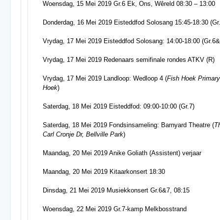
Woensdag, 15 Mei 2019 Gr.6 Ek, Ons, Wêreld 08:30 – 13:00
Donderdag, 16 Mei 2019 Eisteddfod Solosang 15:45-18:30 (Gr
Vrydag, 17 Mei 2019 Eisteddfod Solosang: 14:00-18:00 (Gr.6&
Vrydag, 17 Mei 2019 Redenaars semifinale rondes ATKV (R)
Vrydag, 17 Mei 2019 Landloop: Wedloop 4 (
Fish Hoek Primary
Hoek
)
Saterdag, 18 Mei 2019 Eisteddfod: 09:00-10:00 (Gr.7)
Saterdag, 18 Mei 2019 Fondsinsameling: Barnyard Theatre (
T
Carl Cronje Dr, Bellville Park
)
Maandag, 20 Mei 2019 Anike Goliath (Assistent) verjaar
Maandag, 20 Mei 2019 Kitaarkonsert 18:30
Dinsdag, 21 Mei 2019 Musiekkonsert Gr.6&7, 08:15
Woensdag, 22 Mei 2019 Gr.7-kamp Melkbosstrand