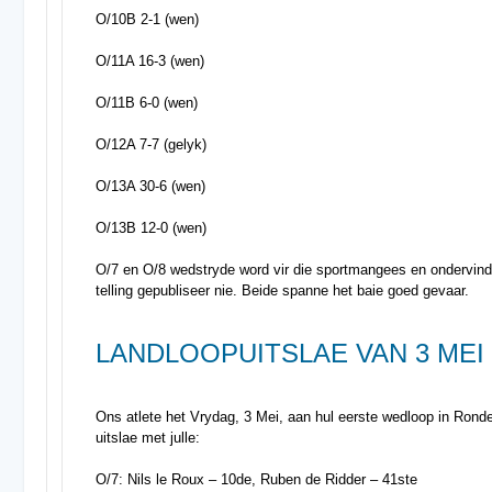
O/10B 2-1 (wen)
O/11A 16-3 (wen)
O/11B 6-0 (wen)
O/12A 7-7 (gelyk)
O/13A 30-6 (wen)
O/13B 12-0 (wen)
O/7 en O/8 wedstryde word vir die sportmangees en ondervindi
telling gepubliseer nie. Beide spanne het baie goed gevaar.
LANDLOOPUITSLAE VAN 3 MEI
Ons atlete het Vrydag, 3 Mei, aan hul eerste wedloop in Ron
uitslae met julle:
O/7: Nils le Roux – 10de, Ruben de Ridder – 41ste