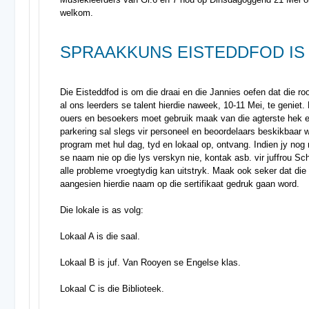
welkom.
SPRAAKKUNS EISTEDDFOD IS 
Die Eisteddfod is om die draai en die Jannies oefen dat die r
al ons leerders se talent hierdie naweek, 10-11 Mei, te geniet. H
ouers en besoekers moet gebruik maak van die agterste hek en
parkering sal slegs vir personeel en beoordelaars beskikbaar w
program met hul dag, tyd en lokaal op, ontvang. Indien jy nog n
se naam nie op die lys verskyn nie, kontak asb. vir juffrou Sch
alle probleme vroegtydig kan uitstryk. Maak ook seker dat die 
aangesien hierdie naam op die sertifikaat gedruk gaan word.
Die lokale is as volg:
Lokaal A is die saal.
Lokaal B is juf. Van Rooyen se Engelse klas.
Lokaal C is die Biblioteek.