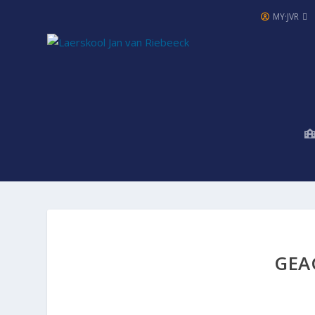
MY·JVR
GEA