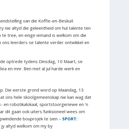
dstelling van die Koffie-en-Beskuit
ry nie altyd die geleentheid om hul talente ten
 op te tree, en enige iemand is welkom om die
en ons leerders se talente verder ontwikkel en
ende optrede tydens Dinsdag, 10 Maart, se
Bea en mnr. Ben met al jul harde werk en
kop. Die eerste grond word op Maandag, 13
o dat ons hele skoolgemeenskap nie kan wag dat
- en robotikalokaal, sportstoorgeriewe en ‘n
aar dit gaan ook uiters funksioneel wees om
 opwindende bouprojek te sien –
SPORT:
is jy altyd welkom om my by