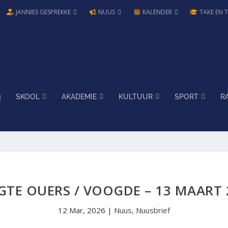
JANNIES GESPREKKE
NUUS
KALENDER
TAKE EN 
SKOOL
AKADEMIE
KULTUUR
SPORT
R
GTE OUERS / VOOGDE – 13 MAART 
12 Mar, 2026
|
Nuus
,
Nuusbrief