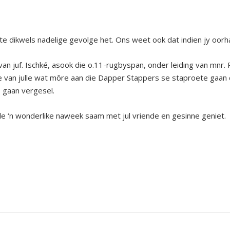
e dikwels nadelige gevolge het. Ons weet ook dat indien jy oorhaas
 van juf. Ischké, asook die o.11-rugbyspan, onder leiding van mnr
Die van julle wat môre aan die Dapper Stappers se staproete gaan
s gaan vergesel.
le ‘n wonderlike naweek saam met jul vriende en gesinne geniet.