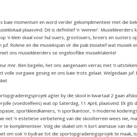
ans baie momentum en word verder gekomplimenteer met die beken
eklokaal plaasvind. Dit is definitief ‘n ‘wenner’. Musiekleerders k
m op ‘n klein skaal voor hul ouers, grootouers, broers en susters
 juf. Rolene en die musiekspan vir die puik inisiatief wat musiek 
niet ons musiekleerders se ongelooflike musiektalente!
n deur mnr. Ben begelei, het ons aangenaam verras met ‘n uitstek
et volle oorgawe gesing en ons baie trots gelaat. Welgedaan juf. 
kel.
ortopgraderingsprojek agter by die skool in kwartaal 2 gaan afs
rjolle (voedselfees) wat op Saterdag, 11 April, plaasvind. Ek gl
enspasie, sportkleedkamers, ‘n sportkantoor, ‘n moderne koderings
nie net ‘n estetiese verbetering van die skoolterrein wees nie, m
r te komplimenteer. Volg die skakel om ‘n kort animasie van die
 het om ook ‘n bydrae tot die sportopgraderingsprojek te maak, 