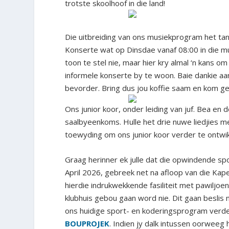
trotste skoolhoof in die land!
Die uitbreiding van ons musiekprogram het t
Konserte wat op Dinsdae vanaf 08:00 in die musi
toon te stel nie, maar hier kry almal ‘n kans o
informele konserte by te woon. Baie dankie aan
bevorder. Bring dus jou koffie saam en kom ge
Ons junior koor, onder leiding van juf. Bea e
saalbyeenkoms. Hulle het drie nuwe liedjies m
toewyding om ons junior koor verder te ontwik
Graag herinner ek julle dat die opwindende sp
April 2026, gebreek net na afloop van die Kape
hierdie indrukwekkende fasiliteit met pawiljo
klubhuis gebou gaan word nie. Dit gaan beslis 
ons huidige sport- en koderingsprogram verde
BOUPROJEK
. Indien jy dalk intussen oorweeg