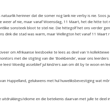
tuurlik herinner dat die somer nog lank nie verby is nie. Soos j
 weer af nie, maar vanaf Woensdag, 11 Maart, het die hitte tot 
ntlike sonsteek bloot te stel nie. Die hittegolf het ons verder 
 Ons dink die stad was warm, maar Wellington het vanaf 11 Maart
tiveer om Afrikaanse leesboeke te lees as deel van ‘n kollektiew
onitors met die stigting van die ‘Boekbende’, waar ons leerder
 lees! Moedig asseblief jul kind/ers aan om dit by te woon en l
f van Huppelland, gelukwens met hul huweliksbevestiging wat môr
itdrukkings/idiome en die betekenis daarvan met julle te deel in