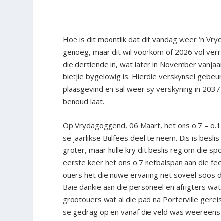
Hoe is dit moontlik dat dit vandag weer ‘n Vr
genoeg, maar dit wil voorkom of 2026 vol verra
die dertiende in, wat later in November vanjaa
bietjie bygelowig is. Hierdie verskynsel gebeur
plaasgevind en sal weer sy verskyning in 2037 
benoud laat.
Op Vrydagoggend, 06 Maart, het ons o.7 – o.1
se jaarlikse Bulfees deel te neem. Dis is beslis
groter, maar hulle kry dit beslis reg om die s
eerste keer het ons o.7 netbalspan aan die fee
ouers het die nuwe ervaring net soveel soos d
Baie dankie aan die personeel en afrigters wat
grootouers wat al die pad na Porterville gerei
se gedrag op en vanaf die veld was weereens o