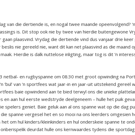
ydag van die dertiende is, en nogal twee maande opeenvolgend? ‘n 
ssings is. Dit stop ook nie by twee van hierdie buitengewone Vryd
r gaan plaasvind. Vrydag die dertiende vind dus vanjaar drie keer 
 beslis nie gereeld nie, want dit kan net plaasvind as die maand o
maak. Hierdie is dalk nuttelose inligting, maar tog is dit ‘n inte
3 netbal- en rugbyspanne om 08:30 met groot opwinding na Porte
 ‘n ‘bul’ van ‘n sportfees wat jaar-in en jaar-uit uitstekend gereël
portfees baie opwindend aan te bied terwyl ons die unieke plattel
s en aan hul eerste wedstryde deelgeneem – hulle het puik gevaar,
ie spelers geniet. Baie geluk aan al ons spanne wat op die dag p
 die spanne vergesel het en so mooi na ons leerders omgesien het
s het om hul kinders/kleinkinders en hul onderskeie spanne te on
nberispelik deurdat hulle ons kernwaardes tydens die sportdag so