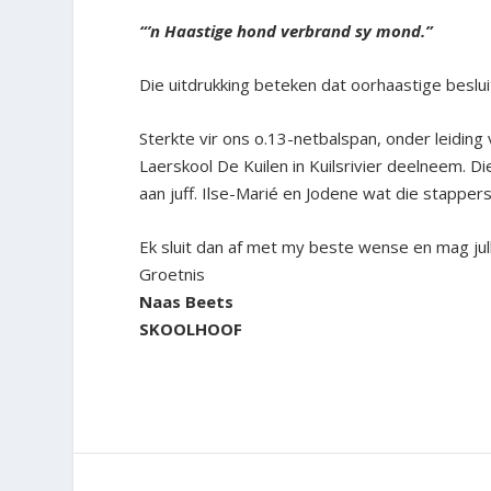
“’n Haastige hond verbrand sy mond.”
Die uitdrukking beteken dat oorhaastige besluit
Sterkte vir ons o.13-netbalspan, onder leiding
Laerskool De Kuilen in Kuilsrivier deelneem. 
aan juff. Ilse-Marié en Jodene wat die stapper
Ek sluit dan af met my beste wense en mag jul
Groetnis
Naas Beets
SKOOLHOOF