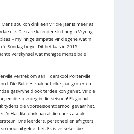
Mens sou kon dink een vir die jaar is meer as
ae nie. Die rare kalender sluit nog ‘n Vrydag
plaas – my innige simpatie vir diegene wat ‘n
p ‘n Sondag begin. Dit het laas in 2015
ressante verskynsel wat menigte mense baie
rville vertrek om aan Hoërskool Porterville
 word. Die Bulfees raak net elke jaar groter en
andse gasvryheid ook terdeë kon geniet. Vir die
 en dit so vroeg in die seisoen! Ek glo hul
uik tydens die voorseisoentoernooi gevaar het.
. ‘n Hartlike dank aan al die ouers asook
dersteun. Ons leerders, personeel en afrigters
 mooi uitgeleef het. Ek is vir seker die