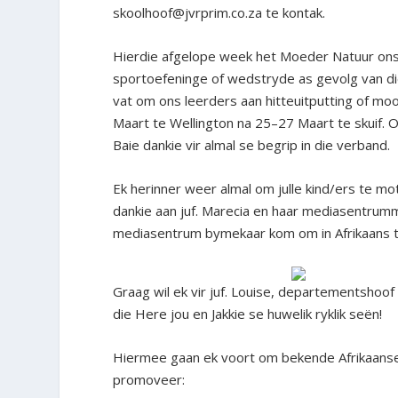
skoolhoof@jvrprim.co.za te kontak.
Hierdie afgelope week het Moeder Natuur ons na
sportoefeninge of wedstryde as gevolg van die
vat om ons leerders aan hitteuitputting of moo
Maart te Wellington na 25–27 Maart te skuif.
Baie dankie vir almal se begrip in die verband.
Ek herinner weer almal om julle kind/ers te mo
dankie aan juf. Marecia en haar mediasentrumm
mediasentrum bymekaar kom om in Afrikaans te
Graag wil ek vir juf. Louise, departementshoo
die Here jou en Jakkie se huwelik ryklik seën!
Hiermee gaan ek voort om bekende Afrikaanse u
promoveer: