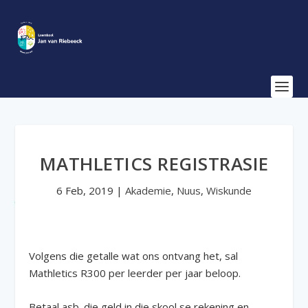
MATHLETICS REGISTRASIE
6 Feb, 2019
|
Akademie
,
Nuus
,
Wiskunde
Volgens die getalle wat ons ontvang het, sal
Mathletics R300 per leerder per jaar beloop.
Betaal asb. die geld in die skool se rekening en