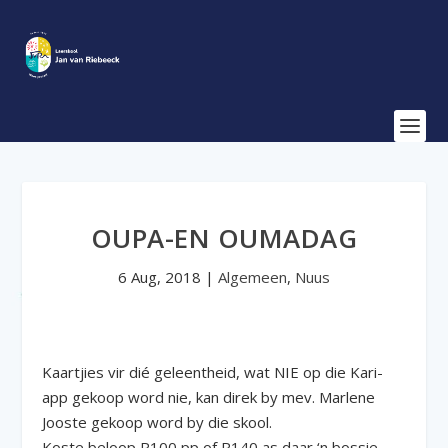
OUPA-EN OUMADAG
6 Aug, 2018
|
Algemeen
,
Nuus
Kaartjies vir dié geleentheid, wat NIE op die Kari-
app gekoop word nie, kan direk by mev. Marlene
Jooste gekoop word by die skool.
Koste beloop R100 pp of R140 as daar ‘n bossie