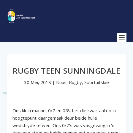
RUGBY TEEN SUNNINGDALE
30 Mei, 2018
|
Nuus
,
Rugby
,
Sportuitslae
Ons klein manne, 0/7 en 0/8, het die kwartaal op ‘n
hoogtepunt klaargemaak deur beide hulle
wedstryde te wen. Ons 0/7’s was vasgevang in ‘n
titaniese stryd en beide spanne het baie mooi rugby