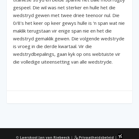
gespeel. Die wil was net sterker en hulle het die
wedstryd gewen met twee drieë teenoor nul. Die
0/8’s het keer op keer gewys hulle is ‘n span wat nie
maklik terugstaan vir enige span nie en het die
wedstryd gemaklik gewen. Die volgende wedstryde
is vroeg in die derde kwartaal. Vir die
wedstrydbepalings, gaan kyk op ons webtuiste vir
die volledige uiteensetting van alle wedstryde.
©
Laerskool Jan van Riebeeck
|
Privaatheidsbeleid
|