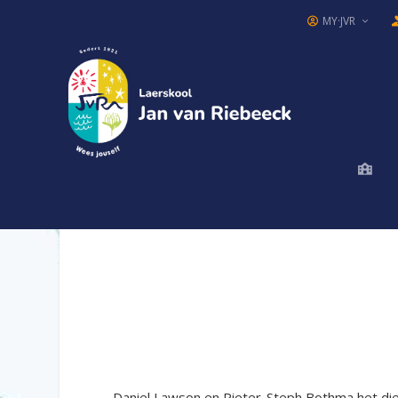
MY·JVR
Daniel Lawson en Pieter-Steph Bothma het di