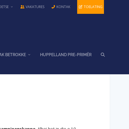
OETSE
VAKATURES
KONTAK
TOELATING
AK BETROKKE
HUPPELLAND PRE-PRIMÊR
kampioenskappe
. Albei het in die o.10-