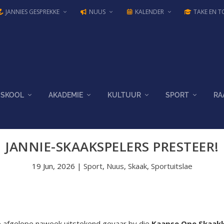
JANNIES GESPREKKE
NUUS
KALENDER
TAKE EN T
SKOOL
AKADEMIE
KULTUUR
SPORT
RA
JANNIE-SKAAKSPELERS PRESTEER!
19 Jun, 2026
|
Sport
,
Nuus
,
Skaak
,
Sportuitslae
e afgelope naweek uitstekend gevaar by die
Kaapse Ope Skaak