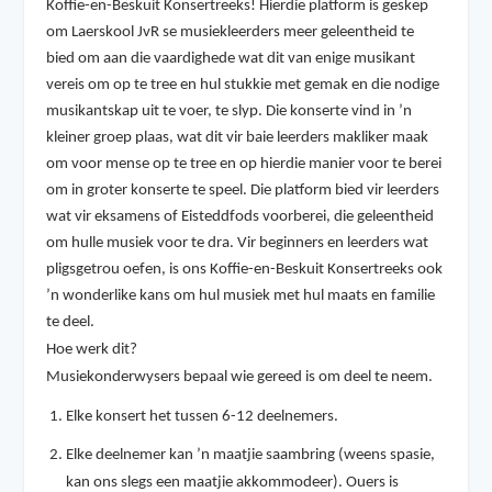
Koffie-en-Beskuit Konsertreeks! Hierdie platform is geskep
om Laerskool JvR se musiekleerders meer geleentheid te
bied om aan die vaardighede wat dit van enige musikant
vereis om op te tree en hul stukkie met gemak en die nodige
musikantskap uit te voer, te slyp. Die konserte vind in ’n
kleiner groep plaas, wat dit vir baie leerders makliker maak
om voor mense op te tree en op hierdie manier voor te berei
om in groter konserte te speel. Die platform bied vir leerders
wat vir eksamens of Eisteddfods voorberei, die geleentheid
om hulle musiek voor te dra. Vir beginners en leerders wat
pligsgetrou oefen, is ons Koffie-en-Beskuit Konsertreeks ook
’n wonderlike kans om hul musiek met hul maats en familie
te deel.
Hoe werk dit?
Musiekonderwysers bepaal wie gereed is om deel te neem.
Elke konsert het tussen 6-12 deelnemers.
Elke deelnemer kan ’n maatjie saambring (weens spasie,
kan ons slegs een maatjie akkommodeer). Ouers is