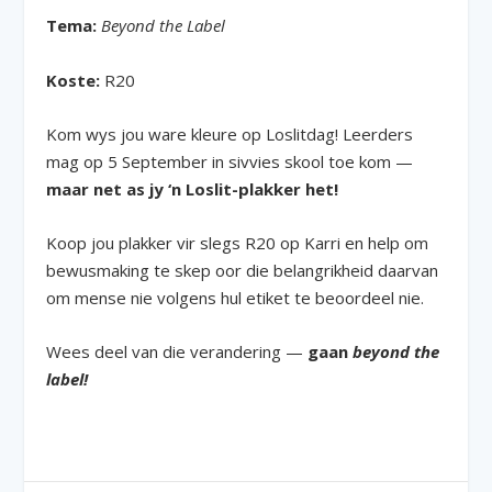
Tema:
Beyond the Label
Koste:
R20
Kom wys jou ware kleure op Loslitdag! Leerders
mag op 5 September in sivvies skool toe kom —
maar net as jy ‘n Loslit-plakker het!
Koop jou plakker vir slegs R20 op Karri en help om
bewusmaking te skep oor die belangrikheid daarvan
om mense nie volgens hul etiket te beoordeel nie.
Wees deel van die verandering —
gaan
beyond the
label!