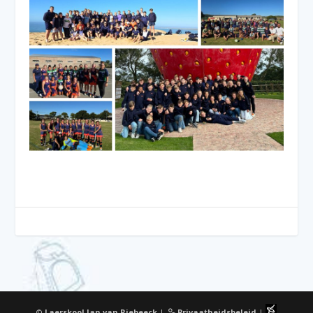
©
Laerskool Jan van Riebeeck
|
Privaatheidsbeleid
|