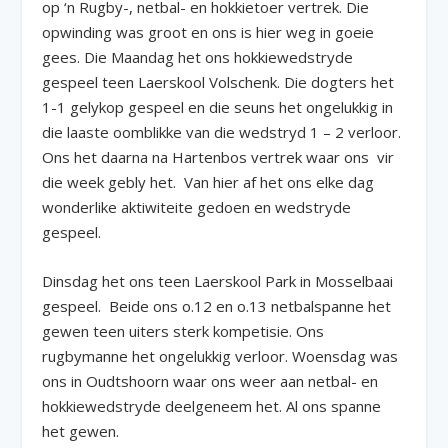
op ‘n Rugby-, netbal- en hokkietoer vertrek.
Die
opwinding was groot en ons is hier weg in goeie
gees.
Die Maandag het ons hokkiewedstryde
gespeel teen Laerskool Volschenk. Die dogters het
1-1 gelykop gespeel en die seuns het ongelukkig in
die laaste oomblikke van die wedstryd 1 – 2 verloor.
Ons het daarna na Hartenbos vertrek waar ons vir
die week gebly het. Van hier af het ons elke dag
wonderlike aktiwiteite gedoen en wedstryde
gespeel.
Dinsdag het ons teen Laerskool Park in Mosselbaai
gespeel. Beide ons o.12 en o.13 netbalspanne het
gewen teen uiters sterk kompetisie. Ons
rugbymanne het ongelukkig verloor. Woensdag was
ons in Oudtshoorn waar ons weer aan netbal- en
hokkiewedstryde deelgeneem het. Al ons spanne
het gewen.