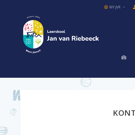
MY·JVR
KONT