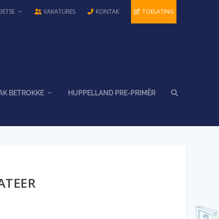
OETSE
VAKATURES
KONTAK
TOELATING
AK BETROKKE
HUPPELLAND PRE-PRIMÊR
ATEER