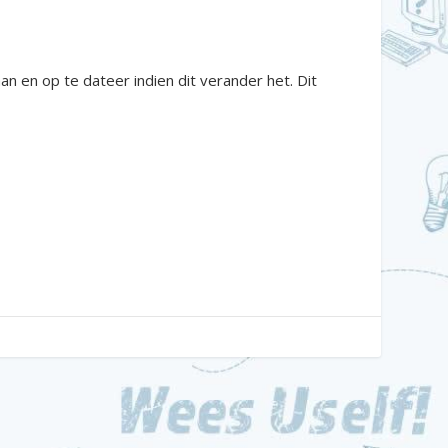
an en op te dateer indien dit verander het. Dit