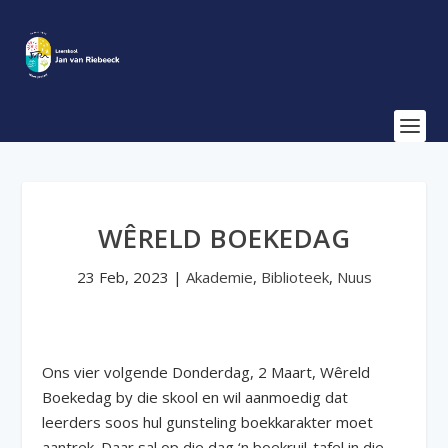
WÊRELD BOEKEDAG
23 Feb, 2023
|
Akademie
,
Biblioteek
,
Nuus
Ons vier volgende Donderdag, 2 Maart, Wêreld
Boekedag by die skool en wil aanmoedig dat
leerders soos hul gunsteling boekkarakter moet
aantrek. Daar sal op die dag ‘n boekruil-tafel in die