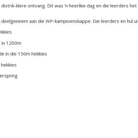
distrik-klere ontvang. Dit was ‘n heerlike dag en die leerders het
 deelgeneem aan die WP-kampioenskappe. Die leerders en hul uits
ekkies
e in 1200m
de in die 150m hekkies
 hekkies
erspring