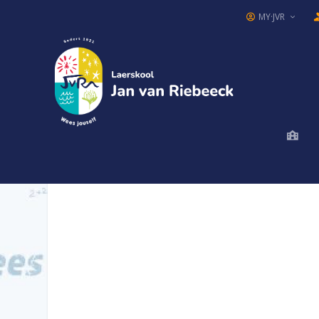
MY·JVR