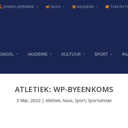
JANNIES GESPREKKE
NUUS
KALENDER
TAKE EN T
SKOOL
AKADEMIE
KULTUUR
SPORT
RA
ATLETIEK: WP-BYEENKOMS
3 Mar, 2022
|
Atletiek
,
Nuus
,
Sport
,
Sportuitslae