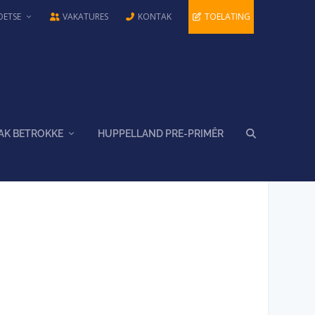
OETSE
VAKATURES
KONTAK
TOELATING
AK BETROKKE
HUPPELLAND PRE-PRIMÊR