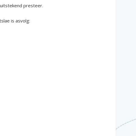
 uitstekend presteer.
lae is asvolg: