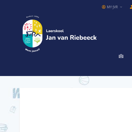
MY·JVR