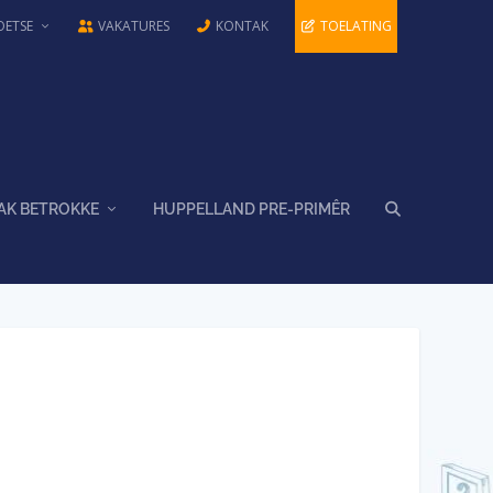
OETSE
VAKATURES
KONTAK
TOELATING
AK BETROKKE
HUPPELLAND PRE-PRIMÊR