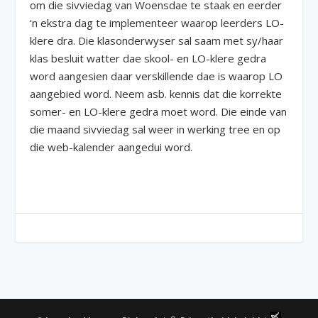
om die sivviedag van Woensdae te staak en eerder
‘n ekstra dag te implementeer waarop leerders LO-
klere dra. Die klasonderwyser sal saam met sy/haar
klas besluit watter dae skool- en LO-klere gedra
word aangesien daar verskillende dae is waarop LO
aangebied word. Neem asb. kennis dat die korrekte
somer- en LO-klere gedra moet word. Die einde van
die maand sivviedag sal weer in werking tree en op
die web-kalender aangedui word.