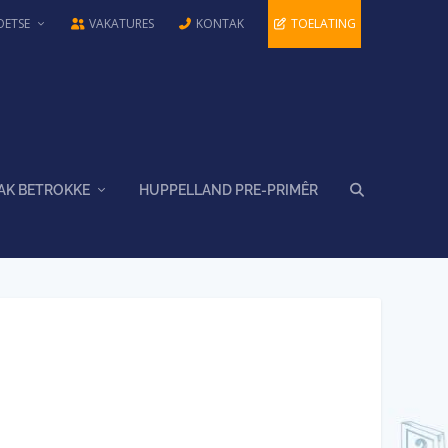
OETSE
VAKATURES
KONTAK
TOELATING
AK BETROKKE
HUPPELLAND PRE-PRIMÊR