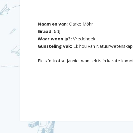
Naam en van:
Clarke Möhr
Graad:
6dJ
Waar woon jy?:
Vredehoek
Gunsteling vak:
Ek hou van Natuurwetenskapp
Ek is ‘n trotse Jannie, want ek is ‘n karate kam