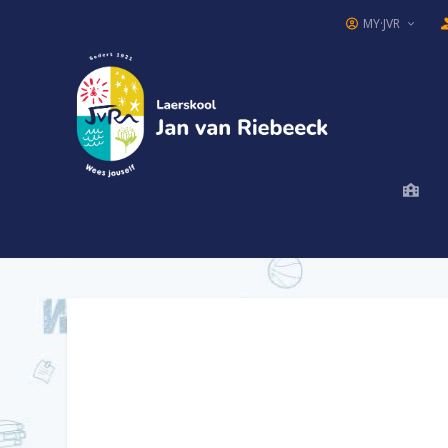
MY·JVR