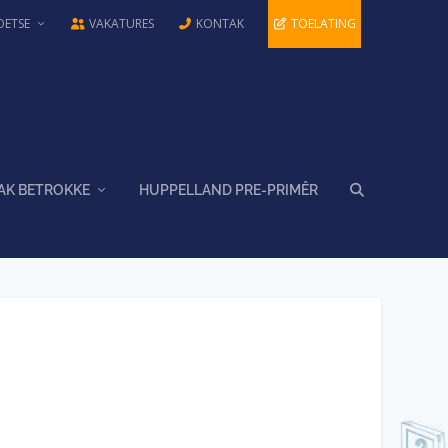
OETSE
VAKATURES
KONTAK
TOELATING
AK BETROKKE
HUPPELLAND PRE-PRIMÊR