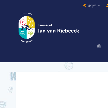
MY·JVR