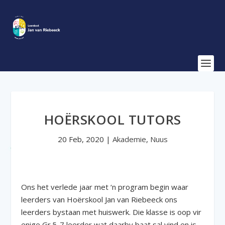
HOËRSKOOL TUTORS
20 Feb, 2020
|
Akademie
,
Nuus
Ons het verlede jaar met ‘n program begin waar
leerders van Hoërskool Jan van Riebeeck ons
leerders bystaan met huiswerk. Die klasse is oop vir
enige Gr.5-7 leerder wat daarby baat sal vind en is