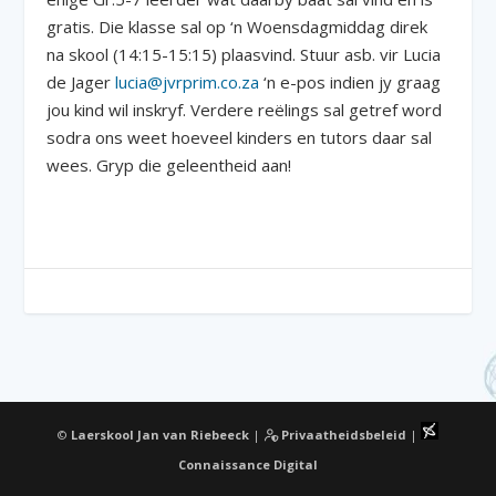
gratis. Die klasse sal op ‘n Woensdagmiddag direk
na skool (14:15-15:15) plaasvind. Stuur asb. vir Lucia
de Jager
lucia@jvrprim.co.za
‘n e-pos indien jy graag
jou kind wil inskryf. Verdere reëlings sal getref word
sodra ons weet hoeveel kinders en tutors daar sal
wees. Gryp die geleentheid aan!
©
Laerskool Jan van Riebeeck
|
Privaatheidsbeleid
|
Connaissance Digital