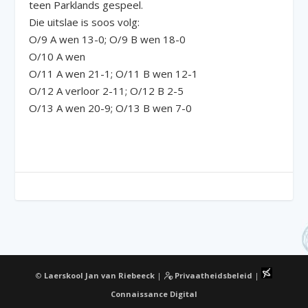
teen Parklands gespeel.
Die uitslae is soos volg:
O/9 A wen 13-0; O/9 B wen 18-0
O/10 A wen
O/11 A wen 21-1; O/11 B wen 12-1
O/12 A verloor 2-11; O/12 B 2-5
O/13 A wen 20-9; O/13 B wen 7-0
©
Laerskool Jan van Riebeeck
|
Privaatheidsbeleid
|
Connaissance Digital