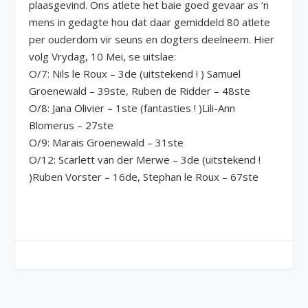
plaasgevind. Ons atlete het baie goed gevaar as ‘n
mens in gedagte hou dat daar gemiddeld 80 atlete
per ouderdom vir seuns en dogters deelneem. Hier
volg Vrydag, 10 Mei, se uitslae:
O/7: Nils le Roux – 3de (uitstekend ! ) Samuel
Groenewald – 39ste, Ruben de Ridder – 48ste
O/8: Jana Olivier – 1ste (fantasties ! )Lili-Ann
Blomerus – 27ste
O/9: Marais Groenewald – 31ste
O/12: Scarlett van der Merwe – 3de (uitstekend !
)Ruben Vorster – 16de, Stephan le Roux – 67ste