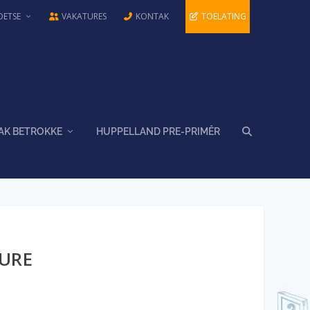
OETSE
VAKATURES
KONTAK
TOELATING
AK BETROKKE
HUPPELLAND PRE-PRIMÊR
URE