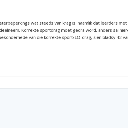
 waterbeperkings wat steeds van krag is, naamlik dat leerders me
ool deelneem. Korrekte sportdrag moet gedra word, anders sal hi
esonderhede van die korrekte sport/LO-drag, sien bladsy 42 van