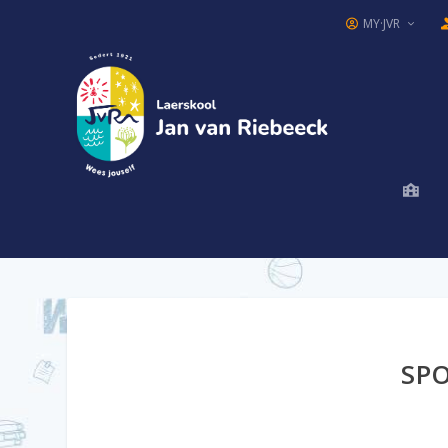
MY·JVR
SP