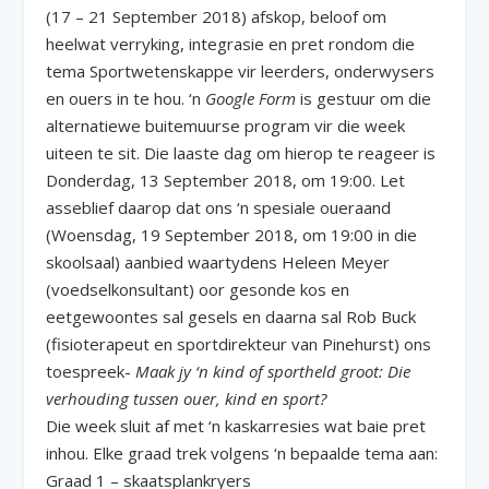
(17 – 21 September 2018) afskop, beloof om
heelwat verryking, integrasie en pret rondom die
tema Sportwetenskappe vir leerders, onderwysers
en ouers in te hou. ‘n
Google Form
is gestuur om die
alternatiewe buitemuurse program vir die week
uiteen te sit. Die laaste dag om hierop te reageer is
Donderdag, 13 September 2018, om 19:00. Let
asseblief daarop dat ons ‘n spesiale oueraand
(Woensdag, 19 September 2018, om 19:00 in die
skoolsaal) aanbied waartydens Heleen Meyer
(voedselkonsultant) oor gesonde kos en
eetgewoontes sal gesels en daarna sal Rob Buck
(fisioterapeut en sportdirekteur van Pinehurst) ons
toespreek-
Maak jy ‘n kind of sportheld groot: Die
verhouding tussen ouer, kind en sport?
Die week sluit af met ‘n kaskarresies wat baie pret
inhou. Elke graad trek volgens ‘n bepaalde tema aan:
Graad 1 – skaatsplankryers