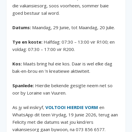
die vakansiesorg, soos voorheen, sommer baie
goed bestuur sal word.
Datums:
Maandag, 29 Junie, tot Maandag, 20 Julie.
Tye en koste:
Halfdag: 07:30 – 13:00 vir R100; en
voldag: 07:30 – 17:00 vir R200.
Kos:
Maats bring hul eie kos. Daar is wel elke dag
bak-en-brou en ’n kreatiewe aktiwiteit.
Spanlede:
Hierdie bekende gesigte neem net so
oor by Loraine van Vuuren.
As jy wil inskryf,
VOLTOOI HIERDIE
VORM
en
WhatsApp dit teen Vrydag, 19 Junie 2026, terug aan
Felicity met die datums wat jou kind/ers
vakansiesorg gaan bywoon, na 073 856 6577.