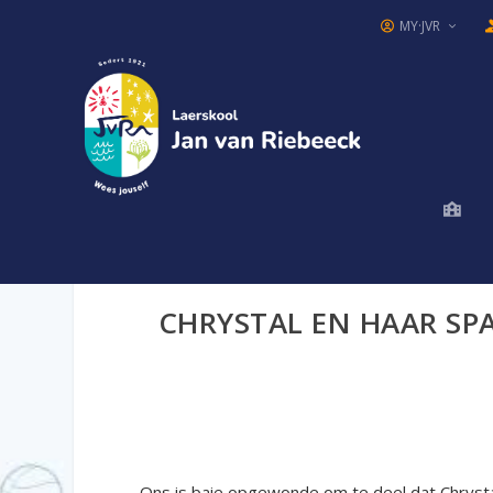
MY·JVR
CHRYSTAL EN HAAR SP
Ons is baie opgewonde om te deel dat Chrysta