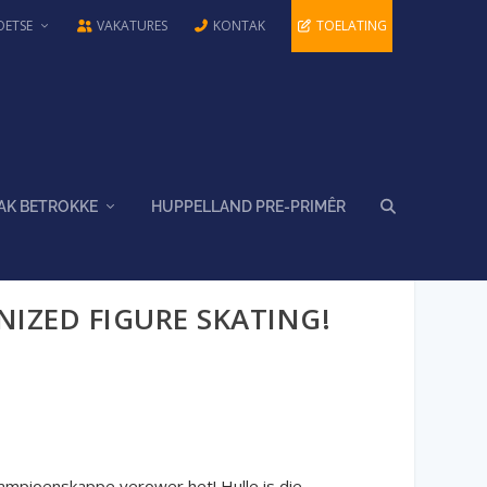
OETSE
VAKATURES
KONTAK
TOELATING
AK BETROKKE
HUPPELLAND PRE-PRIMÊR
IZED FIGURE SKATING!
ampioenskappe verower het! Hulle is die