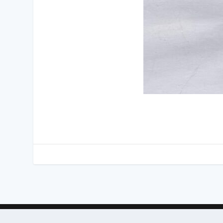
©
Laerskool Jan van Riebeeck
|
Privaatheidsbeleid
|
Conna