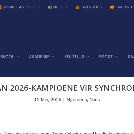
JANNIES GESPREKKE
NUUS
KALENDER
TAKE EN T
SKOOL
AKADEMIE
KULTUUR
SPORT
RA
AN 2026-KAMPIOENE VIR SYNCHRON
15 Mei, 2026
|
Algemeen
,
Nuus
l Conradie en haar span, Team Velocity, goud by die Nasionale K