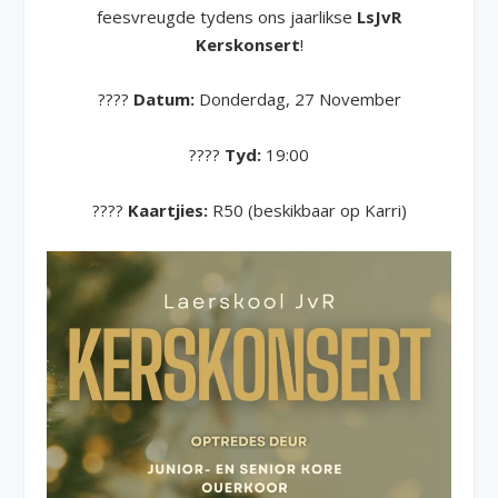
feesvreugde tydens ons jaarlikse
LsJvR
Kerskonsert
!
????
Datum:
Donderdag, 27 November
????
Tyd:
19:00
????
Kaartjies:
R50 (beskikbaar op Karri)