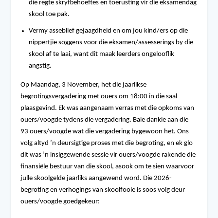
die regte skryfbehoeftes en toerusting vir die eksamendag
skool toe pak.
Vermy asseblief gejaagdheid en om jou kind/ers op die
nippertjie soggens voor die eksamen/assesserings by die
skool af te laai, want dit maak leerders ongelooflik
angstig.
Op Maandag, 3 November, het die jaarlikse
begrotingsvergadering met ouers om 18:00 in die saal
plaasgevind. Ek was aangenaam verras met die opkoms van
ouers/voogde tydens die vergadering. Baie dankie aan die
93 ouers/voogde wat die vergadering bygewoon het. Ons
volg altyd ’n deursigtige proses met die begroting, en ek glo
dit was ’n insiggewende sessie vir ouers/voogde rakende die
finansiële bestuur van die skool, asook om te sien waarvoor
julle skoolgelde jaarliks aangewend word. Die 2026-
begroting en verhogings van skoolfooie is soos volg deur
ouers/voogde goedgekeur: