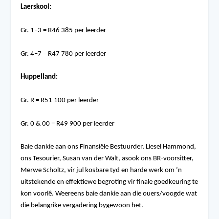
Laerskool:
Gr. 1–3 = R46 385 per leerder
Gr. 4–7 = R47 780 per leerder
Huppelland:
Gr. R = R51 100 per leerder
Gr. 0 & 00 = R49 900 per leerder
Baie dankie aan ons Finansiële Bestuurder, Liesel Hammond,
ons Tesourier, Susan van der Walt, asook ons BR-voorsitter,
Merwe Scholtz, vir jul kosbare tyd en harde werk om ’n
uitstekende en effektiewe begroting vir finale goedkeuring te
kon voorlê. Weereens baie dankie aan die ouers/voogde wat
die belangrike vergadering bygewoon het.