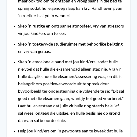
maar ook tyd om te ontspan en vroeg saans in die bed te
spring sodat hulle genoeg slaap kan kry. Handhawing van
’n roetine is altyd ’n wenner!
Skep ’n rustige en ontspanne atmosfeer, vry van stressors
vir jou kind/ers om te leer.
Skep ’n toegewyde studieruimte met behoorlike beligting
en vry van geraas.
Skep ’n emosionele band met jou kind/ers, sodat hulle
nie voel dat hulle die eksamenpad alleen stap nie. Vra vir
hulle daagliks hoe die eksamen/assessering was, en dit is
belangrik om positiewe woorde uit te spreek deur
byvoorbeeld ter ondersteuning die volgende te sê: “Dit sal
goed met die eksamen gaan, want jy het goed voorberei.”
Laat hulle verstaan dat julle vir hulle nog steeds baie lief
sal wees, ongeag die uitslae, en hulle beslis nie op grond
daarvan sal beoordeel nie.
Help jou kind/ers om ’n gewoonte aan te kweek dat hulle