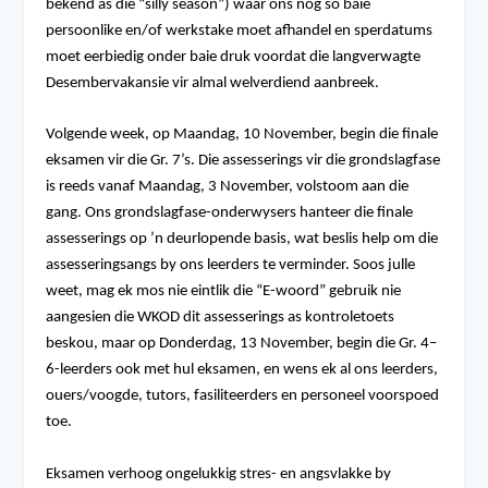
bekend as die “silly season”) waar ons nog so baie
persoonlike en/of werkstake moet afhandel en sperdatums
moet eerbiedig onder baie druk voordat die langverwagte
Desembervakansie vir almal welverdiend aanbreek.
Volgende week, op Maandag, 10 November, begin die finale
eksamen vir die Gr. 7’s. Die assesserings vir die grondslagfase
is reeds vanaf Maandag, 3 November, volstoom aan die
gang. Ons grondslagfase-onderwysers hanteer die finale
assesserings op ’n deurlopende basis, wat beslis help om die
assesseringsangs by ons leerders te verminder. Soos julle
weet, mag ek mos nie eintlik die “E-woord” gebruik nie
aangesien die WKOD dit assesserings as kontroletoets
beskou, maar op Donderdag, 13 November, begin die Gr. 4–
6-leerders ook met hul eksamen, en wens ek al ons leerders,
ouers/voogde, tutors, fasiliteerders en personeel voorspoed
toe.
Eksamen verhoog ongelukkig stres- en angsvlakke by