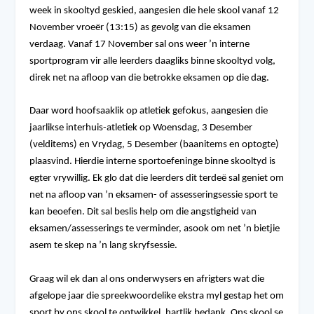
week in skooltyd geskied, aangesien die hele skool vanaf 12
November vroeër (13:15) as gevolg van die eksamen
verdaag. Vanaf 17 November sal ons weer ’n interne
sportprogram vir alle leerders daagliks binne skooltyd volg,
direk net na afloop van die betrokke eksamen op die dag.
Daar word hoofsaaklik op atletiek gefokus, aangesien die
jaarlikse interhuis-atletiek op Woensdag, 3 Desember
(velditems) en Vrydag, 5 Desember (baanitems en optogte)
plaasvind. Hierdie interne sportoefeninge binne skooltyd is
egter vrywillig. Ek glo dat die leerders dit terdeë sal geniet om
net na afloop van ’n eksamen- of assesseringsessie sport te
kan beoefen. Dit sal beslis help om die angstigheid van
eksamen/assesserings te verminder, asook om net ’n bietjie
asem te skep na ’n lang skryfsessie.
Graag wil ek dan al ons onderwysers en afrigters wat die
afgelope jaar die spreekwoordelike ekstra myl gestap het om
sport by ons skool te ontwikkel, hartlik bedank. Ons skool se