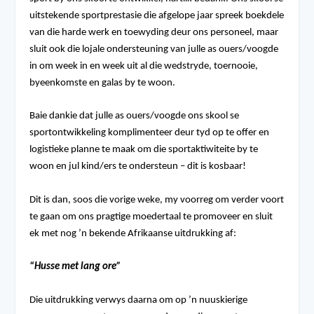
uitstekende sportprestasie die afgelope jaar spreek boekdele
van die harde werk en toewyding deur ons personeel, maar
sluit ook die lojale ondersteuning van julle as ouers/voogde
in om week in en week uit al die wedstryde, toernooie,
byeenkomste en galas by te woon.
Baie dankie dat julle as ouers/voogde ons skool se
sportontwikkeling komplimenteer deur tyd op te offer en
logistieke planne te maak om die sportaktiwiteite by te
woon en jul kind/ers te ondersteun – dit is kosbaar!
Dit is dan, soos die vorige weke, my voorreg om verder voort
te gaan om ons pragtige moedertaal te promoveer en sluit
ek met nog ’n bekende Afrikaanse uitdrukking af:
“Husse met lang ore”
Die uitdrukking verwys daarna om op ’n nuuskierige