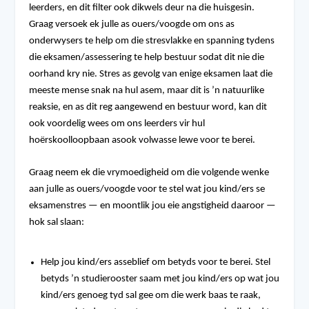
leerders, en dit filter ook dikwels deur na die huisgesin.
Graag versoek ek julle as ouers/voogde om ons as
onderwysers te help om die stresvlakke en spanning tydens
die eksamen/assessering te help bestuur sodat dit nie die
oorhand kry nie. Stres as gevolg van enige eksamen laat die
meeste mense snak na hul asem, maar dit is ’n natuurlike
reaksie, en as dit reg aangewend en bestuur word, kan dit
ook voordelig wees om ons leerders vir hul
hoërskoolloopbaan asook volwasse lewe voor te berei.
Graag neem ek die vrymoedigheid om die volgende wenke
aan julle as ouers/voogde voor te stel wat jou kind/ers se
eksamenstres — en moontlik jou eie angstigheid daaroor —
hok sal slaan:
Help jou kind/ers asseblief om betyds voor te berei. Stel
betyds ’n studierooster saam met jou kind/ers op wat jou
kind/ers genoeg tyd sal gee om die werk baas te raak,