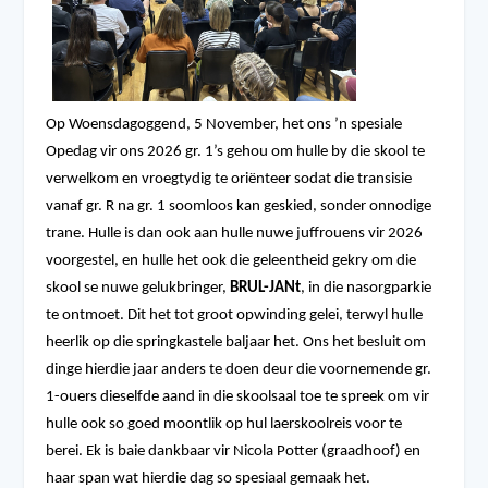
Op Woensdagoggend, 5 November, het ons ’n spesiale
Opedag vir ons 2026 gr. 1’s gehou om hulle by die skool te
verwelkom en vroegtydig te oriënteer sodat die transisie
vanaf gr. R na gr. 1 soomloos kan geskied, sonder onnodige
trane. Hulle is dan ook aan hulle nuwe juffrouens vir 2026
voorgestel, en hulle het ook die geleentheid gekry om die
skool se nuwe gelukbringer,
BRUL-JANt
, in die nasorgparkie
te ontmoet. Dit het tot groot opwinding gelei, terwyl hulle
heerlik op die springkastele baljaar het. Ons het besluit om
dinge hierdie jaar anders te doen deur die voornemende gr.
1-ouers dieselfde aand in die skoolsaal toe te spreek om vir
hulle ook so goed moontlik op hul laerskoolreis voor te
berei. Ek is baie dankbaar vir Nicola Potter (graadhoof) en
haar span wat hierdie dag so spesiaal gemaak het.