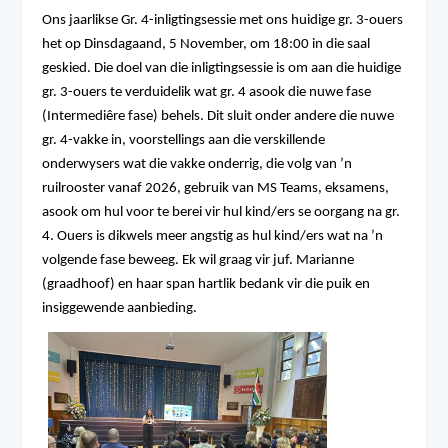
Ons jaarlikse Gr. 4-inligtingsessie met ons huidige gr. 3-ouers
het op Dinsdagaand, 5 November, om 18:00 in die saal
geskied. Die doel van die inligtingsessie is om aan die huidige
gr. 3-ouers te verduidelik wat gr. 4 asook die nuwe fase
(Intermediêre fase) behels. Dit sluit onder andere die nuwe
gr. 4-vakke in, voorstellings aan die verskillende
onderwysers wat die vakke onderrig, die volg van ’n
ruilrooster vanaf 2026, gebruik van MS Teams, eksamens,
asook om hul voor te berei vir hul kind/ers se oorgang na gr.
4. Ouers is dikwels meer angstig as hul kind/ers wat na ’n
volgende fase beweeg. Ek wil graag vir juf. Marianne
(graadhoof) en haar span hartlik bedank vir die puik en
insiggewende aanbieding.